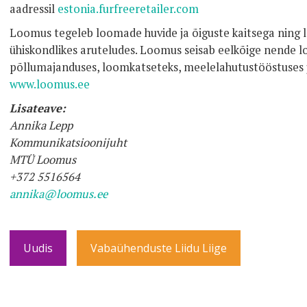
aadressil
estonia.furfreeretailer.com
Loomus tegeleb loomade huvide ja õiguste kaitsega ning
ühiskondlikes aruteludes. Loomus seisab eelkõige nende 
põllumajanduses, loomkatseteks, meelelahutustööstuses 
www.loomus.ee
Lisateave:
Annika Lepp
Kommunikatsioonijuht
MTÜ Loomus
+372 5516564
annika@loomus.ee
Uudis
Vabaühenduste Liidu Liige