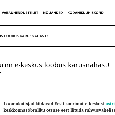
VABAÜHENDUSTE LIIT
NÕUANDED
KODANIKUÜHISKOND
KUS LOOBUS KARUSNAHAST!
urim e-keskus loobus karusnahast!
Loomakaitsjad kiidavad Eesti suurimat e-keskust
astri
keskkonnasõbraliku otsuse eest liituda rahvusvahel