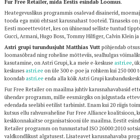
Fur Free Retailer, mida Eestis esindab Loomus
.
Heategevuslikus programmis osalevad disainerid, moemajad
tooda ega müü ehtsast karusnahast tooteid. Tänaseks on 
Eesti moeettevõtet, kes on ühinenud selliste tuntud tippt
Gucci, Armani, Hugo Boss, Tommy Hilfiger, Calvin Klein ja
Astri grupi turundusjuht Matthias Vutt
põhjendab otsus
loomasõbrad ning roheline mõtteviis, sealhulgas võimali
kasutamine, on Astri Grupi, k.a meie e-keskuse
astri.ee
, ü
keskuses
astri.ee
on üle 300 e-poe ja rohkem kui 250 000 t
koondab
astri.ee
enda alla kõik Astri Grupi kaubanduskesk
Fur Free Retailer on maailma juhtiv karusnahavabasid ettev
ühendav programm, mille eesmärgiks on julgustada ettev
edendada seeläbi eetilist tarbimist. Enam kui 20 riigis to
kutsus ellu rahvusvaheline Fur Free Alliance koalitsioon, k
keskkonnakaitse organisatsiooni üle maailma. Eestit esin
Retailer programm on tunnustatud ISO 26000:2010 sotsiaa
valdkondlikust algatusest. Lisateavet karusnahavaba pro