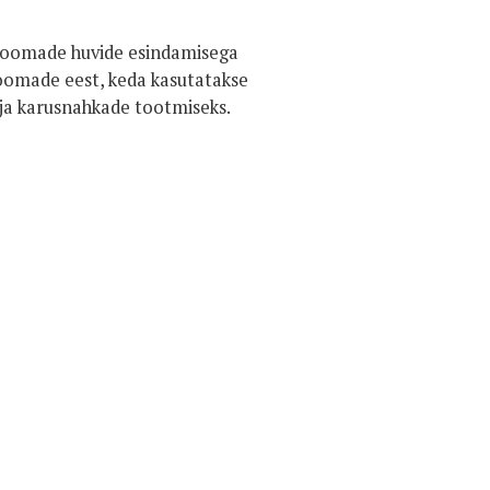
 loomade huvide esindamisega
loomade eest, keda kasutatakse
ja karusnahkade tootmiseks.