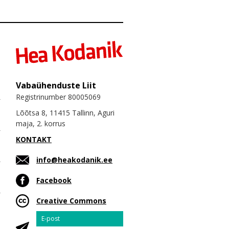
Vabaühenduste Liit
Registrinumber 80005069
Lõõtsa 8, 11415 Tallinn, Aguri
maja, 2. korrus
KONTAKT
info@heakodanik.ee
Facebook
Creative Commons
Email