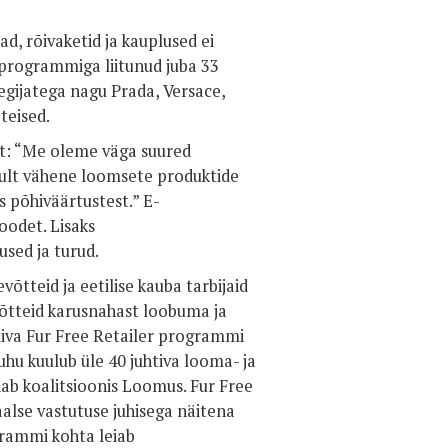
, rõivaketid ja kauplused ei
programmiga liitunud juba 33
egijatega nagu Prada, Versace,
 teised.
t: “Me oleme väga suured
kult vähene loomsete produktide
ks põhiväärtustest.” E-
oodet. Lisaks
used ja turud.
õtteid ja eetilise kauba tarbijaid
õtteid karusnahast loobuma ja
imiva Fur Free Retailer programmi
uhu kuulub üle 40 juhtiva looma- ja
dab koalitsioonis Loomus. Fur Free
lse vastutuse juhisega näitena
grammi kohta leiab