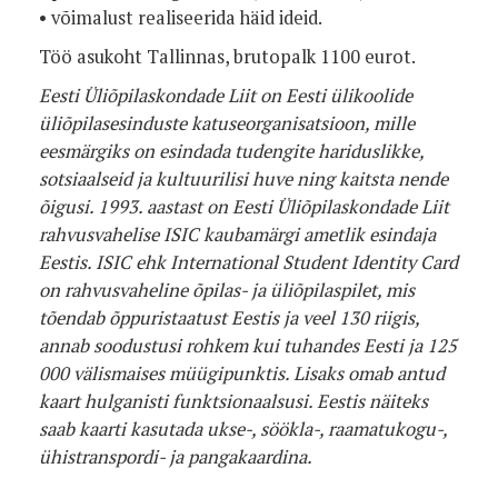
• võimalust realiseerida häid ideid.
Töö asukoht Tallinnas, brutopalk 1100 eurot.
Eesti Üliõpilaskondade Liit on Eesti ülikoolide
üliõpilasesinduste katuseorganisatsioon, mille
eesmärgiks on esindada tudengite hariduslikke,
sotsiaalseid ja kultuurilisi huve ning kaitsta nende
õigusi. 1993. aastast on Eesti Üliõpilaskondade Liit
rahvusvahelise ISIC kaubamärgi ametlik esindaja
Eestis. ISIC ehk International Student Identity Card
on rahvusvaheline õpilas- ja üliõpilaspilet, mis
tõendab õppuristaatust Eestis ja veel 130 riigis,
annab soodustusi rohkem kui tuhandes Eesti ja 125
000 välismaises müügipunktis. Lisaks omab antud
kaart hulganisti funktsionaalsusi. Eestis näiteks
saab kaarti kasutada ukse-, söökla-, raamatukogu-,
ühistranspordi- ja pangakaardina.