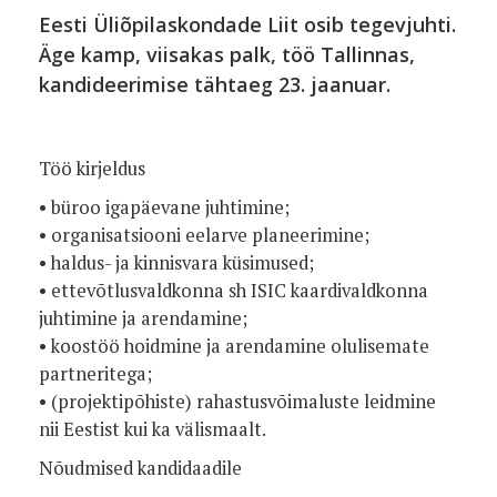
Eesti Üliõpilaskondade Liit osib tegevjuhti.
Äge kamp, viisakas palk, töö Tallinnas,
kandideerimise tähtaeg 23. jaanuar.
Töö kirjeldus
• büroo igapäevane juhtimine;
• organisatsiooni eelarve planeerimine;
• haldus- ja kinnisvara küsimused;
• ettevõtlusvaldkonna sh ISIC kaardivaldkonna
juhtimine ja arendamine;
• koostöö hoidmine ja arendamine olulisemate
partneritega;
• (projektipõhiste) rahastusvõimaluste leidmine
nii Eestist kui ka välismaalt.
Nõudmised kandidaadile