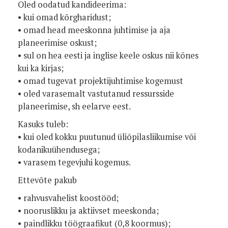
Oled oodatud kandideerima:
• kui omad kõrgharidust;
• omad head meeskonna juhtimise ja aja
planeerimise oskust;
• sul on hea eesti ja inglise keele oskus nii kõnes
kui ka kirjas;
• omad tugevat projektijuhtimise kogemust
• oled varasemalt vastutanud ressursside
planeerimise, sh eelarve eest.
Kasuks tuleb:
• kui oled kokku puutunud üliõpilasliikumise või
kodanikuühendusega;
• varasem tegevjuhi kogemus.
Ettevõte pakub
• rahvusvahelist koostööd;
• nooruslikku ja aktiivset meeskonda;
• paindlikku töögraafikut (0,8 koormus);