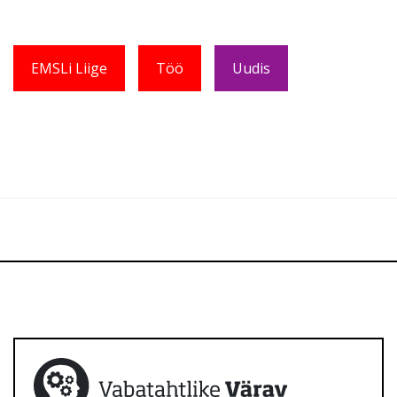
EMSLi Liige
Töö
Uudis