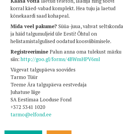
Kaasa võtta
laetud telefon, laadija ning soovi
korral käed-vabad komplekt. Hea tuju ja laetud
kõnekaardi saad kohapeal.
Mida veel pakume?
Süüa-juua, vahvat seltskonda
ja häid talgumuljeid üle Eesti! Õhtul on
helistamistalgulised oodatud koosviibimisele.
Registreerimine
Palun anna oma tulekust märku
siin:
http://goo.gl/forms/4BWmHPV6mI
Vägevat talgupäeva soovides
Tarmo Tüür
Teeme Ära talgupäeva eestvedaja
Juhatuse liige
SA Eestimaa Looduse Fond
+372 5341 1020
tarmo@elfond.ee