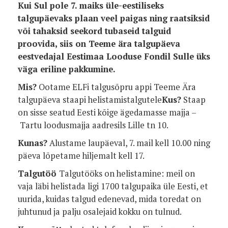
Kui Sul pole 7. maiks üle-eestiliseks
talgupäevaks plaan veel paigas ning raatsiksid
või tahaksid seekord tubaseid talguid
proovida, siis on Teeme ära talgupäeva
eestvedajal Eestimaa Looduse Fondil Sulle üks
väga eriline pakkumine.
Mis?
Ootame ELFi talgusõpru appi Teeme Ära
talgupäeva staapi helistamistalgutele
Kus?
Staap
on sisse seatud Eesti kõige ägedamasse majja –
Tartu loodusmajja aadresils Lille tn 10.
Kunas?
Alustame laupäeval, 7. mail kell 10.00 ning
päeva lõpetame hiljemalt kell 17.
Talgutöö
Talgutööks on helistamine: meil on
vaja läbi helistada ligi 1700 talgupaika üle Eesti, et
uurida, kuidas talgud edenevad, mida toredat on
juhtunud ja palju osalejaid kokku on tulnud.