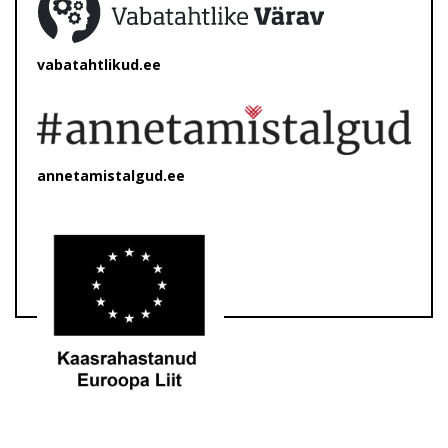
vabatahtlikud.ee
annetamistalgud.ee