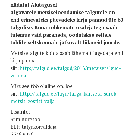
nädalal Alutagusel
algavatele metsiseloendamise talgutele on
end erinevateks päevadeks kirja pannud üle 60
talgulise. Kuna rohkemate osalejatega saab
tulemus vaid paraneda, oodatakse sellele
tublile seltskonnale jätkuvalt liikmeid juurde.
Metsisetalgute kohta saab lähemalt lugeda ja end
kirja panna
siit:
http://talgud.ee/talgud/2016/metsisetalgud-
virumaal
Miks see töö oluline on, loe
siit:
http://talgud.ee/lugu/targa-kaitseta-sureb-
metsis-eestist-valja
Lisainfo:
Siim Kuresoo
ELFi talgukorraldaja
5646 9026