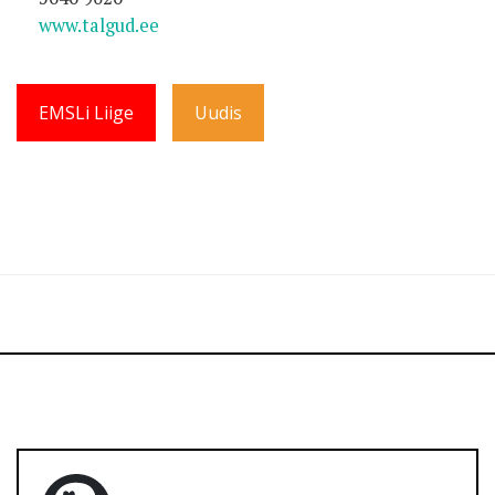
www.talgud.ee
EMSLi Liige
Uudis