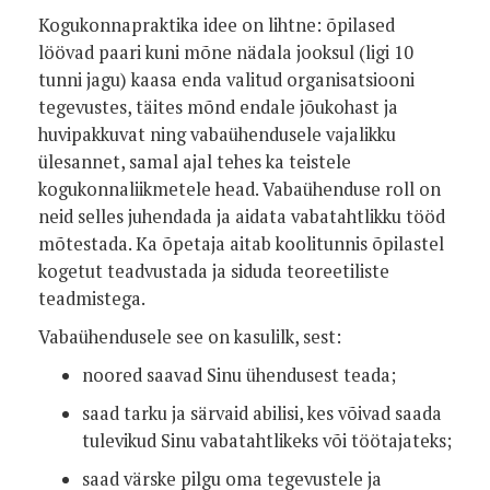
Kogukonnapraktika idee on lihtne: õpilased
löövad paari kuni mõne nädala jooksul (ligi 10
tunni jagu) kaasa enda valitud organisatsiooni
tegevustes, täites mõnd endale jõukohast ja
huvipakkuvat ning vabaühendusele vajalikku
ülesannet, samal ajal tehes ka teistele
kogukonnaliikmetele head. Vabaühenduse roll on
neid selles juhendada ja aidata vabatahtlikku tööd
mõtestada. Ka õpetaja aitab koolitunnis õpilastel
kogetut teadvustada ja siduda teoreetiliste
teadmistega.
Vabaühendusele see on kasulilk, sest:
noored saavad Sinu ühendusest teada;
saad tarku ja särvaid abilisi, kes võivad saada
tulevikud Sinu vabatahtlikeks või töötajateks;
saad värske pilgu oma tegevustele ja