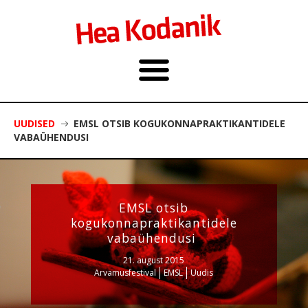
UUDISED
EMSL OTSIB KOGUKONNAPRAKTIKANTIDELE
VABAÜHENDUSI
EMSL otsib
kogukonnapraktikantidele
vabaühendusi
21. august 2015
Arvamusfestival
EMSL
Uudis