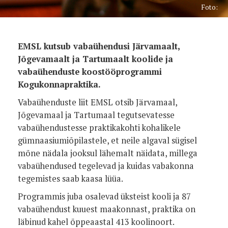
Foto:
EMSL kutsub vabaühendusi Järvamaalt,
Jõgevamaalt ja Tartumaalt koolide ja
vabaühenduste koostööprogrammi
Kogukonnapraktika.
Vabaühenduste liit EMSL otsib Järvamaal,
Jõgevamaal ja Tartumaal tegutsevatesse
vabaühendustesse praktikakohti kohalikele
gümnaasiumiõpilastele, et neile algaval sügisel
mõne nädala jooksul lähemalt näidata, millega
vabaühendused tegelevad ja kuidas vabakonna
tegemistes saab kaasa lüüa.
Programmis juba osalevad üksteist kooli ja 87
vabaühendust kuuest maakonnast, praktika on
läbinud kahel õppeaastal 413 koolinoort.