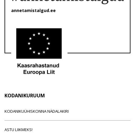
annetamistalgud.ee
KODANIKURUUM
KODANIKUÜHISKONNA NÄDALAKIRI
ASTU LIIKMEKS!