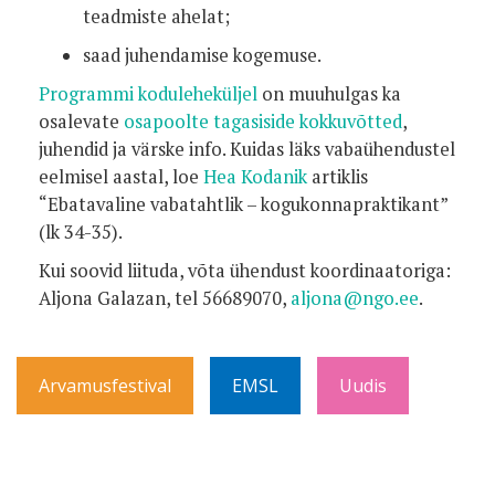
teadmiste ahelat;
saad juhendamise kogemuse.
Programmi koduleheküljel
on muuhulgas ka
osalevate
osapoolte tagasiside kokkuvõtted
,
juhendid ja värske info. Kuidas läks vabaühendustel
eelmisel aastal, loe
Hea Kodanik
artiklis
“Ebatavaline vabatahtlik – kogukonnapraktikant”
(lk 34-35).
Kui soovid liituda, võta ühendust koordinaatoriga:
Aljona Galazan, tel 56689070,
aljona@ngo.ee
.
Arvamusfestival
EMSL
Uudis