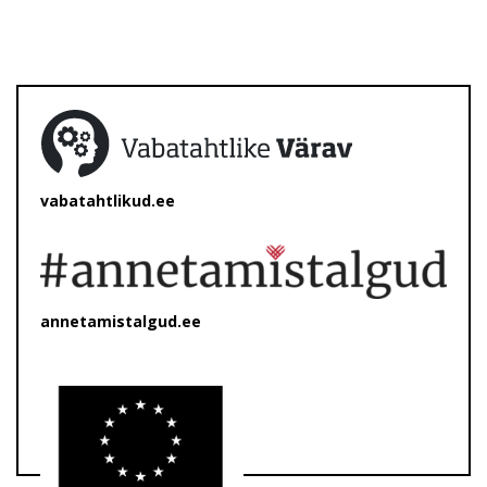
vabatahtlikud.ee
annetamistalgud.ee