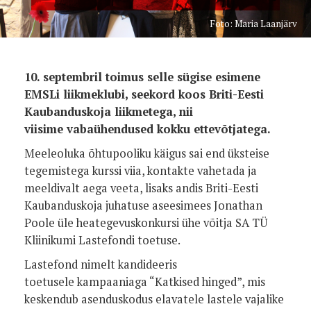
Foto: Maria Laanjärv
10. septembril toimus selle sügise esimene
EMSLi liikmeklubi, seekord koos Briti-Eesti
Kaubanduskoja liikmetega, nii
viisime vabaühendused kokku ettevõtjatega.
Meeleoluka õhtupooliku käigus sai end üksteise
tegemistega kurssi viia, kontakte vahetada ja
meeldivalt aega veeta, lisaks andis Briti-Eesti
Kaubanduskoja juhatuse aseesimees Jonathan
Poole üle heategevuskonkursi ühe võitja SA TÜ
Kliinikumi Lastefondi toetuse.
Lastefond nimelt kandideeris
toetusele kampaaniaga “Katkised hinged”, mis
keskendub asenduskodus elavatele lastele vajalike