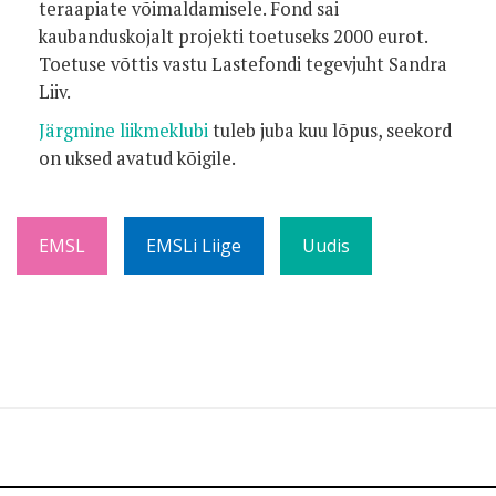
teraapiate võimaldamisele. Fond sai
kaubanduskojalt projekti toetuseks 2000 eurot.
Toetuse võttis vastu Lastefondi tegevjuht Sandra
Liiv.
Järgmine liikmeklubi
tuleb juba kuu lõpus, seekord
on uksed avatud kõigile.
EMSL
EMSLi Liige
Uudis