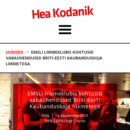
UUDISED
EMSLI LIIKMEKLUBIS KOHTUSID
VABAÜHENDUSED BRITI-EESTI KAUBANDUSKOJA
LIIKMETEGA
EMSLi liikmeklubis kohtusid
vabaühendused Briti-Eesti
Kaubanduskoja liikmetega
EMSL
14. september 2015
EMSL
EMSLi liige
Uudis