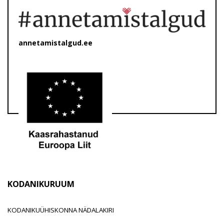
annetamistalgud.ee
KODANIKURUUM
KODANIKUÜHISKONNA NÄDALAKIRI