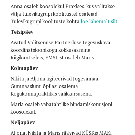
Anna osaleb koosolekul Praxises, kus valitakse
välja tulevikugrupi koolitustel osalejad.
Tulevikugrupi koolituste kohta
loe lähemalt siit.
Teisipäev
Avatud Valitsemise Partnerluse tegevuskava
koordinatsioonikogu kokkusaamine
Riigikantseleis, EMSList osaleb Maris.
Kolmapäev
Nikita ja Aljona agiteerivad Jõgevamaa
Gümnaasiumi õpilasi osalema
Kogukonnapraktikas valikkursusena.
Maria osaleb vabatahtlike hindamiskomisjoni
koosolekul.
Neljapäev
Aljona, Nikita ja Maris räägivad KÜSKis MAKi