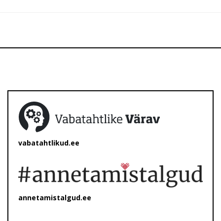
vabatahtlikud.ee
annetamistalgud.ee