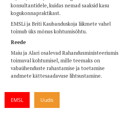
konsultantidele, kuidas nemad saaksid kasu
kogukonnapraktikast.
EMSLi ja Briti Kaubanduskoja liikmete vahel
toimub üks mõnus kohtumisõhtu.
Reede
Maiu ja Alari osalevad Rahandusministeeriumis
toimuval kohtumisel, mille teemaks on
vabaühenduste rahastamise ja toetamise
andmete kättesaadavuse lihtsustamine.
EMSL
Uudis