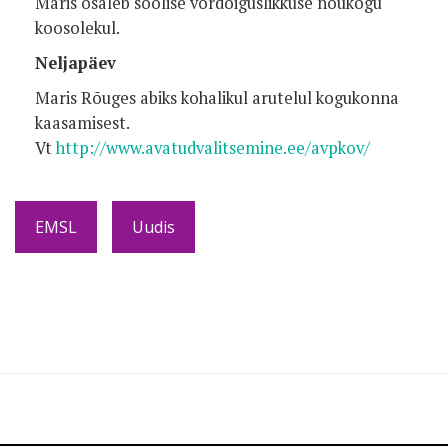
Maris osaleb soolise võrdõiguslikkuse nõukogu
koosolekul.
Neljapäev
Maris Rõuges abiks kohalikul arutelul kogukonna
kaasamisest.
Vt
http://www.avatudvalitsemine.ee/avpkov/
EMSL
Uudis