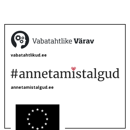
vabatahtlikud.ee
annetamistalgud.ee