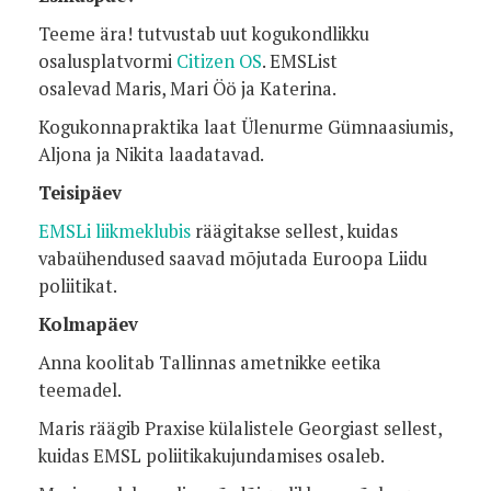
Teeme ära! tutvustab uut kogukondlikku
osalusplatvormi
Citizen OS
. EMSList
osalevad Maris, Mari Öö ja Katerina.
Kogukonnapraktika laat Ülenurme Gümnaasiumis,
Aljona ja Nikita laadatavad.
Teisipäev
EMSLi liikmeklubis
räägitakse sellest, kuidas
vabaühendused saavad mõjutada Euroopa Liidu
poliitikat.
Kolmapäev
Anna koolitab Tallinnas ametnikke eetika
teemadel.
Maris räägib Praxise külalistele Georgiast sellest,
kuidas EMSL poliitikakujundamises osaleb.