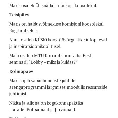
Maris osaleb Ühisnädala nõukoja koosolekul.
Teisipäev
Maris on haldusvõimekuse komisjoni koosolekul
Riigikantseleis.
Anna osaleb KÜSKi koostöövõrgustike infopäeval
ja inspiratsioonikoolitusel.
Maiu osaleb MTÜ Korruptsioonivaba Eesti
seminaril “Lobby – miks ja kuidas?”
Kolmapäev
Maris õpib vabaühenduste juhtide
arenguprogrammi järgmises moodulis ressursside
juhtimist.
Nikita ja Aljona on kogukonnapaktika
laatadel Põltsamaal ja Järvamaal.