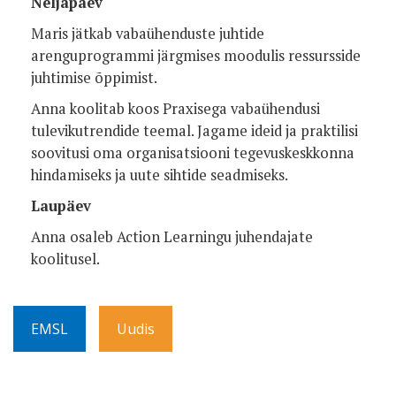
Neljapäev
Maris jätkab vabaühenduste juhtide
arenguprogrammi järgmises moodulis ressursside
juhtimise õppimist.
Anna koolitab koos Praxisega vabaühendusi
tulevikutrendide teemal. Jagame ideid ja praktilisi
soovitusi oma organisatsiooni tegevuskeskkonna
hindamiseks ja uute sihtide seadmiseks.
Laupäev
Anna osaleb Action Learningu juhendajate
koolitusel.
EMSL
Uudis