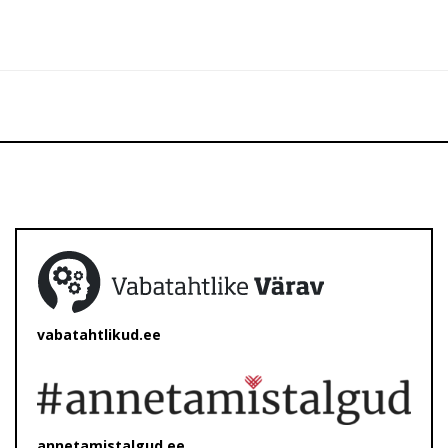
vabatahtlikud.ee
annetamistalgud.ee