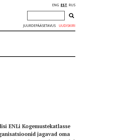
ENG
EST
RUS
JUURDEPÄÄSETAVUS
UUDISKIRI
ilisi ENLi Kogemustekatlasse
rganisatsioonid jagavad oma