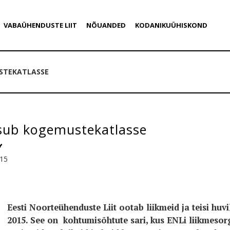
VABAÜHENDUSTE LIIT
NÕUANDED
KODANIKUÜHISKOND
STEKATLASSE
sub kogemustekatlasse
015
Eesti Noorteühenduste Liit ootab liikmeid ja teisi huv
2015. See on kohtumisõhtute sari, kus ENLi liikmeso