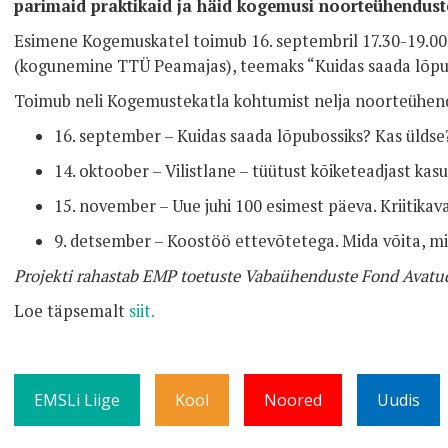
parimaid praktikaid ja häid kogemusi noorteühendust
Esimene Kogemuskatel toimub 16. septembril 17.30-19.00 
(kogunemine TTÜ Peamajas), teemaks “Kuidas saada lõpub
Toimub neli Kogemustekatla kohtumist nelja noorteühend
16. september – Kuidas saada lõpubossiks? Kas üldse
14. oktoober – Vilistlane – tüütust kõiketeadjast kasu
15. november – Uue juhi 100 esimest päeva. Kriitika
9. detsember – Koostöö ettevõtetega. Mida võita, m
Projekti rahastab EMP toetuste Vabaühenduste Fond Avatud
Loe täpsemalt
siit.
EMSLi Liige
Kool
Noored
Uudis