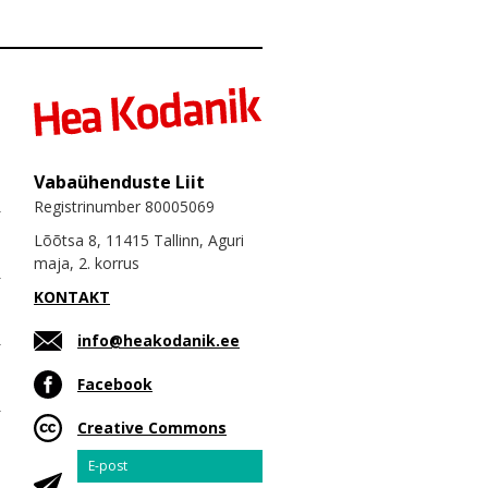
Vabaühenduste Liit
Registrinumber 80005069
Lõõtsa 8, 11415 Tallinn, Aguri
maja, 2. korrus
KONTAKT
info@heakodanik.ee
Facebook
Creative Commons
Email