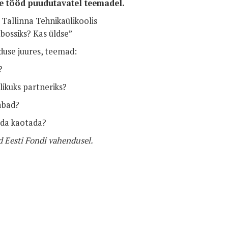
e tööd puudutavatel teemadel.
Tallinna Tehnikaülikoolis
ossiks? Kas üldse”
use juures, teemad:
?
likuks partneriks?
vabad?
ida kaotada?
 Eesti Fondi vahendusel.