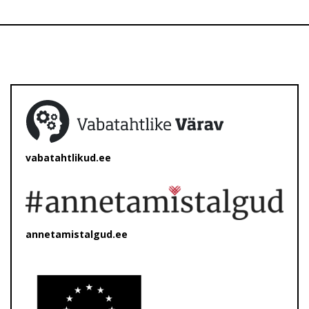
vabatahtlikud.ee
annetamistalgud.ee