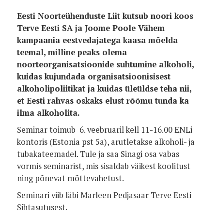
Eesti Noorteühenduste Liit kutsub noori koos
Terve Eesti SA ja Joome Poole Vähem
kampaania eestvedajatega kaasa mõelda
teemal, milline peaks olema
noorteorganisatsioonide suhtumine alkoholi,
kuidas kujundada organisatsioonisisest
alkoholipoliitikat ja kuidas üleüldse teha nii,
et Eesti rahvas oskaks elust rõõmu tunda ka
ilma alkoholita.
Seminar toimub 6. veebruaril kell 11-16.00 ENLi
kontoris (Estonia pst 5a), arutletakse alkoholi- ja
tubakateemadel. Tule ja saa Sinagi osa vabas
vormis seminarist, mis sisaldab väikest koolitust
ning põnevat mõttevahetust.
Seminari viib läbi Marleen Pedjasaar Terve Eesti
Sihtasutusest.