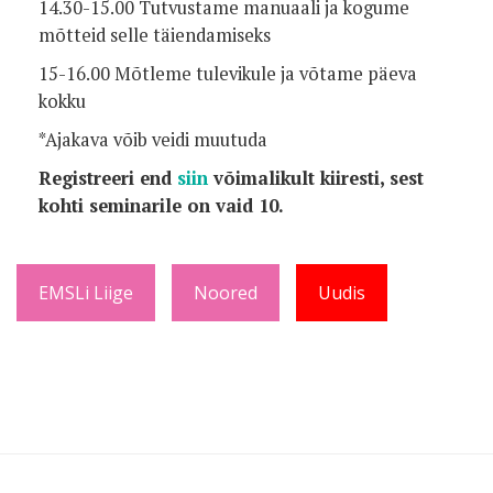
14.30-15.00 Tutvustame manuaali ja kogume
mõtteid selle täiendamiseks
15-16.00 Mõtleme tulevikule ja võtame päeva
kokku
*Ajakava võib veidi muutuda
Registreeri end
siin
võimalikult kiiresti, sest
kohti seminarile on vaid 10.
EMSLi Liige
Noored
Uudis