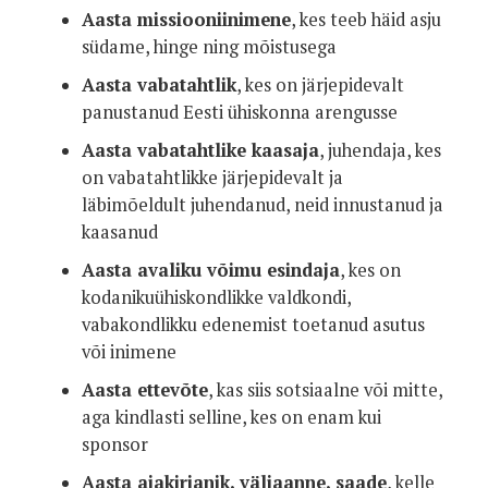
Aasta missiooniinimene
, kes teeb häid asju
südame, hinge ning mõistusega
Aasta vabatahtlik
, kes on järjepidevalt
panustanud Eesti ühiskonna arengusse
Aasta vabatahtlike kaasaja
, juhendaja, kes
on vabatahtlikke järjepidevalt ja
läbimõeldult juhendanud, neid innustanud ja
kaasanud
Aasta avaliku võimu esindaja
, kes on
kodanikuühiskondlikke valdkondi,
vabakondlikku edenemist toetanud asutus
või inimene
Aasta ettevõte
, kas siis sotsiaalne või mitte,
aga kindlasti selline, kes on enam kui
sponsor
Aasta ajakirjanik, väljaanne, saade
, kelle