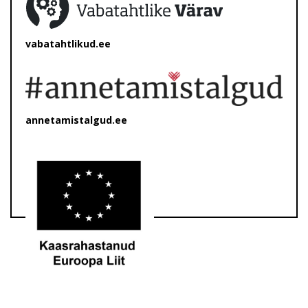
vabatahtlikud.ee
annetamistalgud.ee