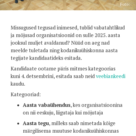
Foto:
Missugused tegusad inimesed, tublid vabatahtlikud
ja mõjusad organisatsioonid on sulle 2025. aasta
jooksul muljet avaldanud? Nüüd on aeg nad
meelde tuletada ning kodanikuühiskonna aasta
tegijate kandidaatideks esitada.
Kandidaate ootame päris mitmes kategoorias
kuni 4. detsembrini, esitada saab neid
veebiankeedi
kaudu.
Kategooriad:
Aasta vabaühendus
, kes organisatsioonina
on nii eeskuju, liigutaja kui mõjutaja
Aasta tegu
, milleks saab nimetada kõige
märgilisema muutuse kodanikuühiskonnas