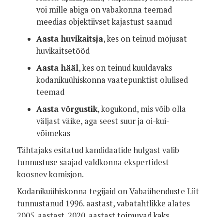
või mille abiga on vabakonna teemad
meedias objektiivset kajastust saanud
Aasta huvikaitsja
, kes on teinud mõjusat
huvikaitsetööd
Aasta hääl
, kes on teinud kuuldavaks
kodanikuühiskonna vaatepunktist olulised
teemad
Aasta võrgustik
, kogukond, mis võib olla
väljast väike, aga seest suur ja oi-kui-
võimekas
Tähtajaks esitatud kandidaatide hulgast valib
tunnustuse saajad valdkonna ekspertidest
koosnev komisjon.
Kodanikuühiskonna tegijaid on Vabaühenduste Liit
tunnustanud 1996. aastast, vabatahtlikke alates
2005. aastast. 2020. aastast toimuvad kaks