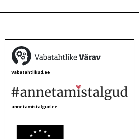
vabatahtlikud.ee
annetamistalgud.ee