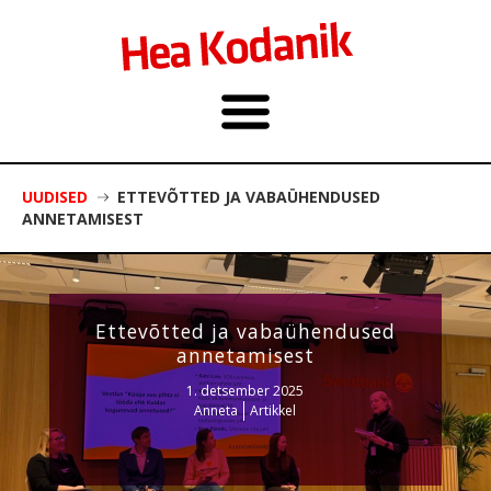
UUDISED
ETTEVÕTTED JA VABAÜHENDUSED
ANNETAMISEST
Ettevõtted ja vabaühendused
annetamisest
1. detsember 2025
Anneta
Artikkel