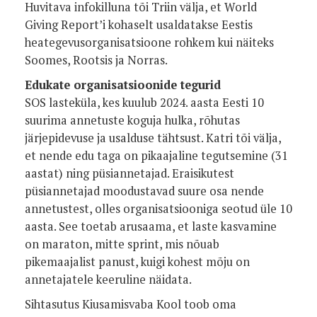
Huvitava infokilluna tõi Triin välja, et World
Giving Report’i kohaselt usaldatakse Eestis
heategevusorganisatsioone rohkem kui näiteks
Soomes, Rootsis ja Norras.
Edukate organisatsioonide tegurid
SOS lasteküla, kes kuulub 2024. aasta Eesti 10
suurima annetuste koguja hulka, rõhutas
järjepidevuse ja usalduse tähtsust. Katri tõi välja,
et nende edu taga on pikaajaline tegutsemine (31
aastat) ning püsiannetajad. Eraisikutest
püsiannetajad moodustavad suure osa nende
annetustest, olles organisatsiooniga seotud üle 10
aasta. See toetab arusaama, et laste kasvamine
on maraton, mitte sprint, mis nõuab
pikemaajalist panust, kuigi kohest mõju on
annetajatele keeruline näidata.
Sihtasutus Kiusamisvaba Kool toob oma