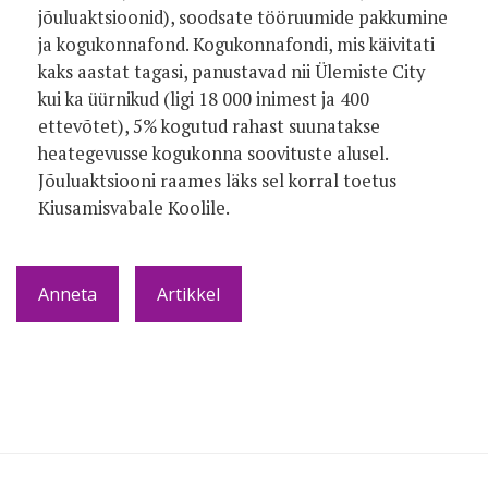
jõuluaktsioonid), soodsate tööruumide pakkumine
ja kogukonnafond. Kogukonnafondi, mis käivitati
kaks aastat tagasi, panustavad nii Ülemiste City
kui ka üürnikud (ligi 18 000 inimest ja 400
ettevõtet), 5% kogutud rahast suunatakse
heategevusse kogukonna soovituste alusel.
Jõuluaktsiooni raames läks sel korral toetus
Kiusamisvabale Koolile.
Anneta
Artikkel