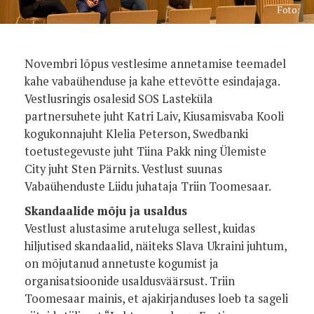
Foto:
Novembri lõpus vestlesime annetamise teemadel
kahe vabaühenduse ja kahe ettevõtte esindajaga.
Vestlusringis osalesid SOS Lasteküla
partnersuhete juht Katri Laiv, Kiusamisvaba Kooli
kogukonnajuht Klelia Peterson, Swedbanki
toetustegevuste juht Tiina Pakk ning Ülemiste
City juht Sten Pärnits. Vestlust suunas
Vabaühenduste Liidu juhataja Triin Toomesaar.
Skandaalide mõju ja usaldus
Vestlust alustasime aruteluga sellest, kuidas
hiljutised skandaalid, näiteks Slava Ukraini juhtum,
on mõjutanud annetuste kogumist ja
organisatsioonide usaldusväärsust. Triin
Toomesaar mainis, et ajakirjanduses loeb ta sageli