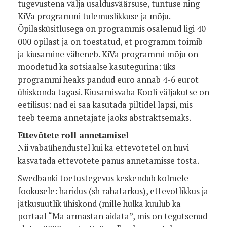
tugevustena välja usaldusväärsuse, tuntuse ning
KiVa programmi tulemuslikkuse ja mõju.
Õpilasküsitlusega on programmis osalenud ligi 40
000 õpilast ja on tõestatud, et programm toimib
ja kiusamine väheneb. KiVa programmi mõju on
mõõdetud ka sotsiaalse kasutegurina: üks
programmi heaks pandud euro annab 4-6 eurot
ühiskonda tagasi. Kiusamisvaba Kooli väljakutse on
eetilisus: nad ei saa kasutada piltidel lapsi, mis
teeb teema annetajate jaoks abstraktsemaks.
Ettevõtete roll annetamisel
Nii vabaühendustel kui ka ettevõtetel on huvi
kasvatada ettevõtete panus annetamisse tõsta.
Swedbanki toetustegevus keskendub kolmele
fookusele: haridus (sh rahatarkus), ettevõtlikkus ja
jätkusuutlik ühiskond (mille hulka kuulub ka
portaal “Ma armastan aidata”, mis on tegutsenud