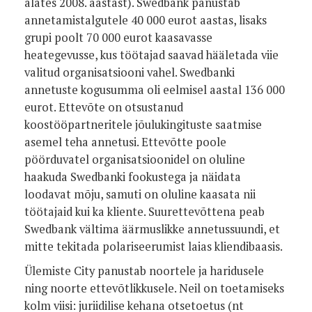
alates 2008. aastast). Swedbank panustab
annetamistalgutele 40 000 eurot aastas, lisaks
grupi poolt 70 000 eurot kaasavasse
heategevusse, kus töötajad saavad hääletada viie
valitud organisatsiooni vahel. Swedbanki
annetuste kogusumma oli eelmisel aastal 136 000
eurot. Ettevõte on otsustanud
koostööpartneritele jõulukingituste saatmise
asemel teha annetusi. Ettevõtte poole
pöörduvatel organisatsioonidel on oluline
haakuda Swedbanki fookustega ja näidata
loodavat mõju, samuti on oluline kaasata nii
töötajaid kui ka kliente. Suurettevõttena peab
Swedbank vältima äärmuslikke annetussuundi, et
mitte tekitada polariseerumist laias kliendibaasis.
Ülemiste City panustab noortele ja haridusele
ning noorte ettevõtlikkusele. Neil on toetamiseks
kolm viisi: juriidilise kehana otsetoetus (nt