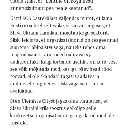
viiteid stiilis, et “Lehtme on kogu Eesti
annetuskultuuri pea peale keeranud”.
Katri SOS Lastekülast väljendas muret, et kuna
Eesti on suhteliselt väike, siis arvati alguses, et
Slava Ukraini skandaal mõjutab kogu sektorit.
Siiski leidis ta, et organisatsioonid on reageerinud
suurema läbipaistvusega, näiteks tehes oma
majandusaasta aruanded nähtavaks ja
auditeerituks. Kuigi lörtsitud usaldus on kurb, sest
see võib mõjutada neid, kes iga päev head tööd
teevad, ei ole skandaal tagasi vaadates ja
andmetele tuginedes siiski väga suurt mõju
avaldanud.
Sten Ülemiste Cityst jagas oma tunnetust, et
Slava Ukraini kriis seostus eelkõige selle
konkreetse organisatsiooniga ega kandunud üle
teistele.