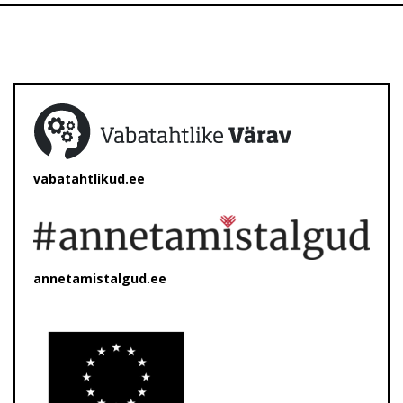
vabatahtlikud.ee
annetamistalgud.ee