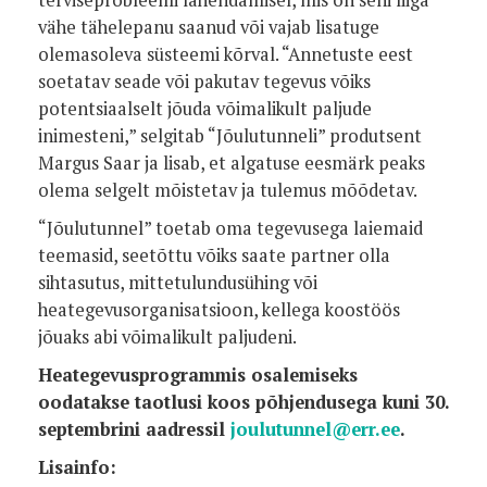
vähe tähelepanu saanud või vajab lisatuge
olemasoleva süsteemi kõrval. “Annetuste eest
soetatav seade või pakutav tegevus võiks
potentsiaalselt jõuda võimalikult paljude
inimesteni,” selgitab “Jõulutunneli” produtsent
Margus Saar ja lisab, et algatuse eesmärk peaks
olema selgelt mõistetav ja tulemus mõõdetav.
“Jõulutunnel” toetab oma tegevusega laiemaid
teemasid, seetõttu võiks saate partner olla
sihtasutus, mittetulundusühing või
heategevusorganisatsioon, kellega koostöös
jõuaks abi võimalikult paljudeni.
Heategevusprogrammis osalemiseks
oodatakse taotlusi koos põhjendusega kuni 30.
septembrini aadressil
joulutunnel@err.ee
.
Lisainfo: