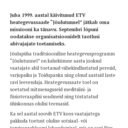
Juba 1999. aastal käivitunud ETV
heategevussaade “Jõulutunnel” jätkab oma
missiooni ka tänavu. Septembri lõpuni
oodatakse organisatsioonidelt taotlusi
abivajajate toetamiseks.
Jõulupüha traditsiooniline heategevusprogramm
“Jõulutunnel” on kahekümne aasta jooksul
vaatajate abil toetanud vähekindlustatud peresid,
varjupaiku ja Toidupanka ning olnud aastaid laste
ravi leevendaja. Heategevussaate toel on
soetatud mitmesuguseid meditsiini- ja
füsioteraapilisi seadmeid ning tõstatatud
ühiskonnas olulisi teemasid.
Ka sel aastal soovib ETV koos vaatajatega
pakkuda toetust olulise sotsiaal- või
terviseprobleemi lahendamisel, mis on seni liiga