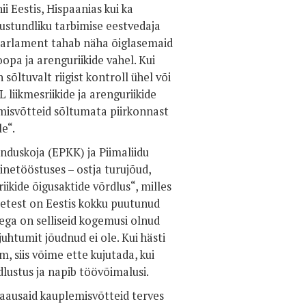
 Eestis, Hispaanias kui ka
stundliku tarbimise eestvedaja
Parlament tahab näha õiglasemaid
opa ja arenguriikide vahel. Kui
sõltuvalt riigist kontroll ühel või
L liikmesriikide ja arenguriikide
misvõtteid sõltumata piirkonnast
e“.
nduskoja (EPKK) ja Piimaliidu
inetööstuses – ostja turujõud,
ikide õigusaktide võrdlus“, milles
õtetest on Eestis kokku puutunud
ega on selliseid kogemusi olnud
uhtumit jõudnud ei ole. Kui hästi
 siis võime ette kujutada, kui
lustus ja napib töövõimalusi.
ebaausaid kauplemisvõtteid terves