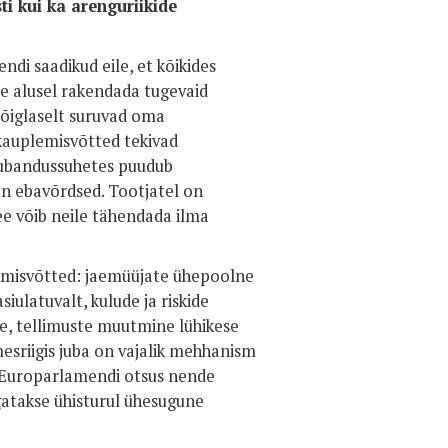
i kui ka arenguriikide
di saadikud eile, et kõikides
e alusel rakendada tugevaid
õiglaselt suruvad oma
kauplemisvõtted tekivad
kaubandussuhetes puudub
 on ebavõrdsed. Tootjatel on
ee võib neile tähendada ilma
emisvõtted: jaemüüjate ühepoolne
latuvalt, kulude ja riskide
e, tellimuste muutmine lühikese
esriigis juba on vajalik mehhanism
 Europarlamendi otsus nende
atakse ühisturul ühesugune