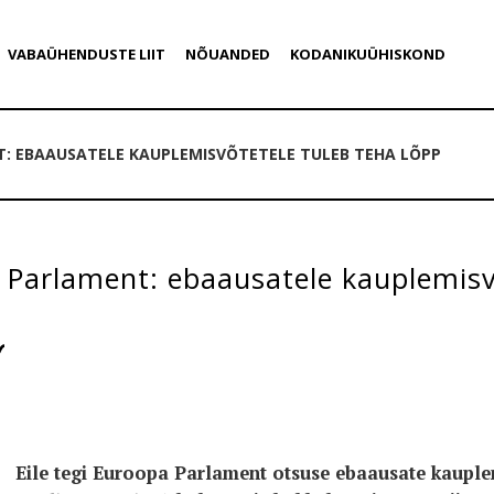
VABAÜHENDUSTE LIIT
NÕUANDED
KODANIKUÜHISKOND
: EBAAUSATELE KAUPLEMISVÕTETELE TULEB TEHA LÕPP
Parlament: ebaausatele kauplemisv
Eile tegi Euroopa Parlament otsuse ebaausate kauplem