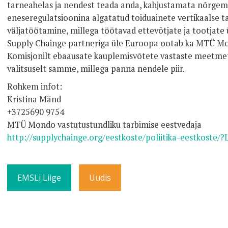
tarneahelas ja nendest teada anda, kahjustamata nõrgema
eneseregulatsioonina algatatud toiduainete vertikaalse 
väljatöötamine, millega töötavad ettevõtjate ja tootjate
Supply Chainge partneriga üle Euroopa ootab ka MTÜ Mon
Komisjonilt ebaausate kauplemisvõtete vastaste meetme
valitsuselt samme, millega panna nendele piir.
Rohkem infot:
Kristina Mänd
+3725690 9754
MTÜ Mondo vastutustundliku tarbimise eestvedaja
http://supplychainge.org/eestkoste/poliitika-eestkoste/?
EMSLi Liige
Uudis