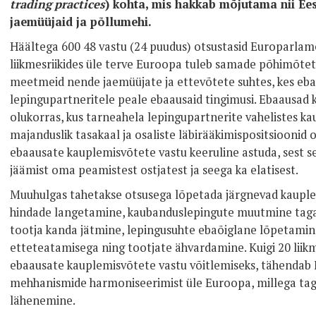
trading practices
) kohta, mis hakkab mõjutama nii Eest
jaemüüjaid ja põllumehi.
Häältega 600 48 vastu (24 puudus) otsustasid Europarlamen
liikmesriikides üle terve Euroopa tuleb samade põhimõtet
meetmeid nende jaemüüjate ja ettevõtete suhtes, kes eba
lepingupartneritele peale ebaausaid tingimusi. Ebaausad 
olukorras, kus tarneahela lepingupartnerite vahelistes 
majanduslik tasakaal ja osaliste läbirääkimispositsioonid
ebaausate kauplemisvõtete vastu keeruline astuda, sest s
jäämist oma peamistest ostjatest ja seega ka elatisest.
Muuhulgas tahetakse otsusega lõpetada järgnevad kaupl
hindade langetamine, kaubanduslepingute muutmine tagasiu
tootja kanda jätmine, lepingusuhte ebaõiglane lõpetamin
etteteatamisega ning tootjate ähvardamine. Kuigi 20 liikm
ebaausate kauplemisvõtete vastu võitlemiseks, tähendab
mehhanismide harmoniseerimist üle Euroopa, millega tag
lähenemine.