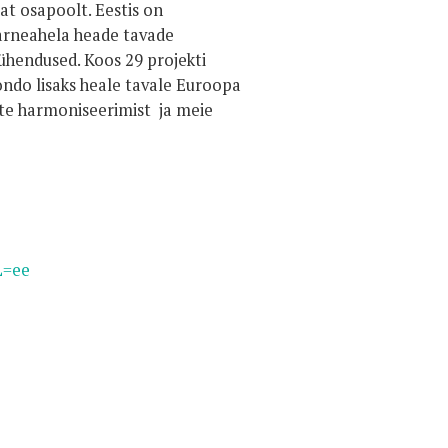
t osapoolt. Eestis on
tarneahela heade tavade
 ühendused. Koos 29 projekti
do lisaks heale tavale Euroopa
te harmoniseerimist ja meie
L=ee