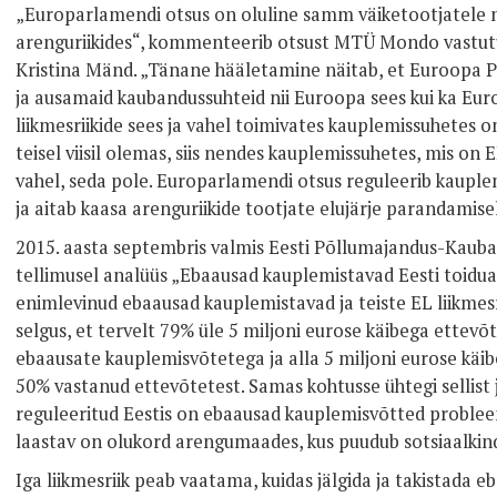
„Europarlamendi otsus on oluline samm väiketootjatele nii
arenguriikides“, kommenteerib otsust MTÜ Mondo vastutu
Kristina Mänd. „Tänane hääletamine näitab, et Euroopa 
ja ausamaid kaubandussuhteid nii Euroopa sees kui ka Euro
liikmesriikide sees ja vahel toimivates kauplemissuhetes on 
teisel viisil olemas, siis nendes kauplemissuhetes, mis on E
vahel, seda pole. Europarlamendi otsus reguleerib kauple
ja aitab kaasa arenguriikide tootjate elujärje parandamisel
2015. aasta septembris valmis Eesti Põllumajandus-Kauba
tellimusel analüüs „Ebaausad kauplemistavad Eesti toidua
enimlevinud ebaausad kauplemistavad ja teiste EL liikmesri
selgus, et tervelt 79% üle 5 miljoni eurose käibega ettev
ebaausate kauplemisvõtetega ja alla 5 miljoni eurose käib
50% vastanud ettevõtetest. Samas kohtusse ühtegi sellist j
reguleeritud Eestis on ebaausad kauplemisvõtted probleem,
laastav on olukord arengumaades, kus puudub sotsiaalkind
Iga liikmesriik peab vaatama, kuidas jälgida ja takistada 