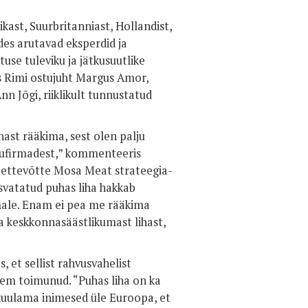
kast, Suurbritanniast, Hollandist,
des arutavad eksperdid ja
use tuleviku ja jätkusuutlike
les Rimi ostujuht Margus Amor,
nn Jõgi, riiklikult tunnustatud
hast rääkima, sest olen palju
idufirmadest,” kommenteeris
d ettevõtte Mosa Meat strateegia-
svatatud puhas liha hakkab
male. Enam ei pea me rääkima
ja keskkonnasäästlikumast lihast,
 et sellist rahvusvahelist
arem toimunud. “Puhas liha on ka
d kuulama inimesed üle Euroopa, et