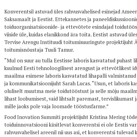
Konverentsil astuvad üles rahvusvahelised esinejad Ameeri
Saksamaalt ja Eestist. Ettekannetes ja paneeldiskussiooni
toiduorganisatsioonide- ja ettevõtete esindajad toidutööst
viiside üle, kuidas elanikkond ära toita. Eestist astuvad ü
Tervise Arengu Instituudi toitumisuuringute projektijuht Ä
toitumisnõustaja Tuuli Tamur.
“Mul on suur au tulla Eestisse laboris kasvatatud puhast li
kuulnud Eesti tehnoloogilisest arengust ja ettevõtlikest 
maailma esimese laboris kasvatatud lihapalli valmistanu
ja kommunikatsioonijuht Sarah Lucas. “Usun, et laboris ka
oluliselt muutma meie toidutööstust ja selle mõju maail
lihast loobumisest, vaid lihtsalt paremast, tervislikumast 
mille jaoks pole vaja loomade tööstusfarme.”
Food Inovation Summiti projektijuht Kristina Mering tõdes,
toiduinnovatsiooni käsitlevat konverentsi ei ole Eestis v
rahvusvahelisel areenil nii uus asi, et konverentsi tuleva