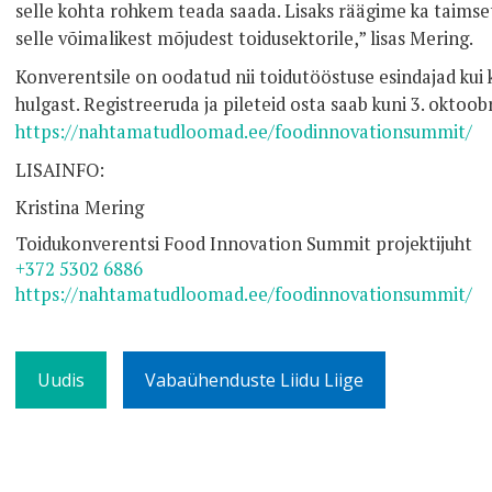
selle kohta rohkem teada saada. Lisaks räägime ka taimset
selle võimalikest mõjudest toidusektorile,” lisas Mering.
Konverentsile on oodatud nii toidutööstuse esindajad kui k
hulgast. Registreeruda ja pileteid osta saab kuni 3. oktoob
https://nahtamatudloomad.ee/foodinnovationsummit/
LISAINFO:
Kristina Mering
Toidukonverentsi Food Innovation Summit projektijuht
+372 5302 6886
https://nahtamatudloomad.ee/foodinnovationsummit/
Uudis
Vabaühenduste Liidu Liige