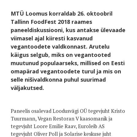
MTÜ Loomus korraldab 26. oktoobril
Tallinn FoodFest 2018 raames
paneeldiskussiooni, kus antakse ülevaade
viimasel ajal kiiresti kasvanud
vegantoodete valdkonnast. Arutelu
käigus selgub, miks on vegantooted
muutunud populaarseks, millised on Eesti
omapärad vegantoodete turul ja mis on
selle nišivaldkonna puhul suurimad
väljakutsed.
Paneelis osalevad Loodusvägi OÜ tegevjuht Kristo
Tuurmann, Vegan Restoran V kaasomanik ja
tegevjuht Loore Emilie Raav, Euroleib AS
tegevjuht Oliver Poll ja Solarise keskuse juht