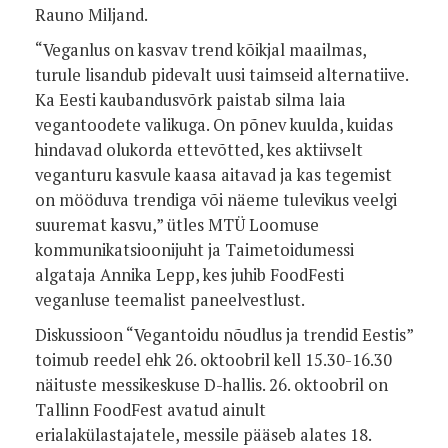
Rauno Miljand.
“Veganlus on kasvav trend kõikjal maailmas,
turule lisandub pidevalt uusi taimseid alternatiive.
Ka Eesti kaubandusvõrk paistab silma laia
vegantoodete valikuga. On põnev kuulda, kuidas
hindavad olukorda ettevõtted, kes aktiivselt
veganturu kasvule kaasa aitavad ja kas tegemist
on mööduva trendiga või näeme tulevikus veelgi
suuremat kasvu,” ütles MTÜ Loomuse
kommunikatsioonijuht ja Taimetoidumessi
algataja Annika Lepp, kes juhib FoodFesti
veganluse teemalist paneelvestlust.
Diskussioon “Vegantoidu nõudlus ja trendid Eestis”
toimub reedel ehk 26. oktoobril kell 15.30-16.30
näituste messikeskuse D-hallis. 26. oktoobril on
Tallinn FoodFest avatud ainult
erialakülastajatele, messile pääseb alates 18.