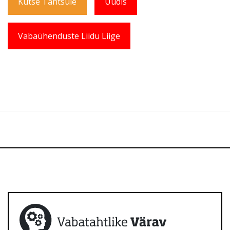
Kutse Tantsule
Uudis
Vabaühenduste Liidu Liige