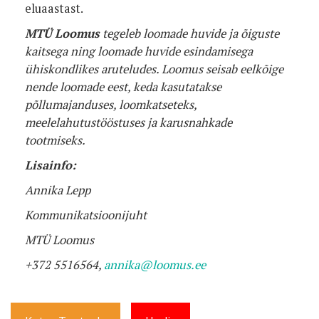
eluaastast.
MTÜ Loomus
tegeleb loomade huvide ja õiguste
kaitsega ning loomade huvide esindamisega
ühiskondlikes aruteludes. Loomus seisab eelkõige
nende loomade eest, keda kasutatakse
põllumajanduses, loomkatseteks,
meelelahutustööstuses ja karusnahkade
tootmiseks.
Lisainfo:
Annika Lepp
Kommunikatsioonijuht
MTÜ Loomus
+372 5516564,
annika@loomus.ee