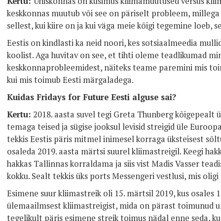
Kertu:
Ühiskonnas on küsimus kliimamuutused versus kliima
keskkonnas muutub või see on päriselt probleem, milleg
sellest, kui kiire on ja kui väga meie kõigi tegemine loeb, 
Eestis on kindlasti ka neid noori, kes sotsiaalmeedia mull
koolist. Aga huvitav on see, et tihti oleme teadlikumad mi
keskkonnaprobleemidest, näiteks teame paremini mis 
kui mis toimub Eesti märgaladega.
Kuidas Fridays for Future Eesti alguse sai?
Kertu:
2018. aasta suvel tegi Greta Thunberg kõigepealt üksi
temaga teised ja sügise jooksul levisid streigid üle Euroopa
tekkis Eestis päris mitmel inimesel korraga üksteisest sõl
osaleda 2019. aasta märtsi suurel kliimastreigil. Keegi ha
hakkas Tallinnas korraldama ja siis vist Madis Vasser teadis
kokku. Sealt tekkis üks ports Messengeri vestlusi, mis oligi
Esimene suur kliimastreik oli 15. märtsil 2019, kus osales 1
ülemaailmsest kliimastreigist, mida on pärast toimunud u
tegelikult päris esimene streik toimus nädal enne seda, k