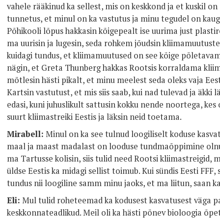
vahele rääkinud ka sellest, mis on keskkond ja et kuskil on
tunnetus, et minul on ka vastutus ja minu tegudel on kau
Põhikooli lõpus hakkasin kõigepealt ise uurima just plast
ma uurisin ja lugesin, seda rohkem jõudsin kliimamuutusteni
kuidagi tundus, et kliimamuutused on see kõige põletavam a
nägin, et Greta Thunberg hakkas Rootsis korraldama kliima
mõtlesin hästi pikalt, et minu meelest seda oleks vaja Eest
Kartsin vastutust, et mis siis saab, kui nad tulevad ja äkki 
edasi, kuni juhuslikult sattusin kokku nende noortega, ke
suurt kliimastreiki Eestis ja läksin neid toetama.
Mirabell:
Minul on ka see tulnud loogiliselt koduse kasva
maal ja maast madalast on looduse tundmaõppimine olnud
ma Tartusse kolisin, siis tulid need Rootsi kliimastreigid,
üldse Eestis ka midagi sellist toimub. Kui sündis Eesti FFF, 
tundus nii loogiline samm minu jaoks, et ma liitun, saan ka
Eli:
Mul tulid roheteemad ka kodusest kasvatusest väga 
keskkonnateadlikud. Meil oli ka hästi põnev bioloogia õpetaj