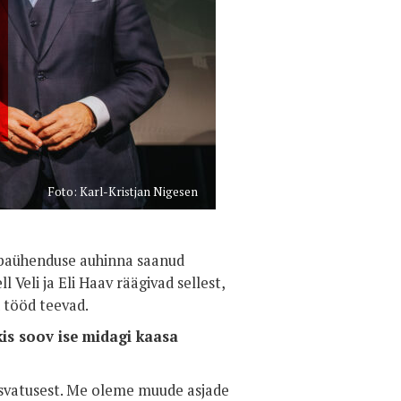
Foto: Karl-Kristjan Nigesen
abaühenduse auhinna saanud
l Veli ja Eli Haav räägivad sellest,
d tööd teevad.
kis soov ise midagi kaasa
asvatusest. Me oleme muude asjade