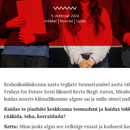
5. veebruar 2024
Artikkel
Noored
Uudis
Kodanikuühiskonna aasta tegijate tunnustamisel aasta v
Fridays for Future Eesti liikmed Kertu Birgit Anton, Mirabel
kuidas noorte kliimaliikumine alguse sai ja mille nimel na
Kuidas te jõudsite keskkonna teemadeni ja kuidas tek
rääkida, teha, korraldada?
Kertu:
Minu jaoks algas see eelkõige emast ja kodusest k