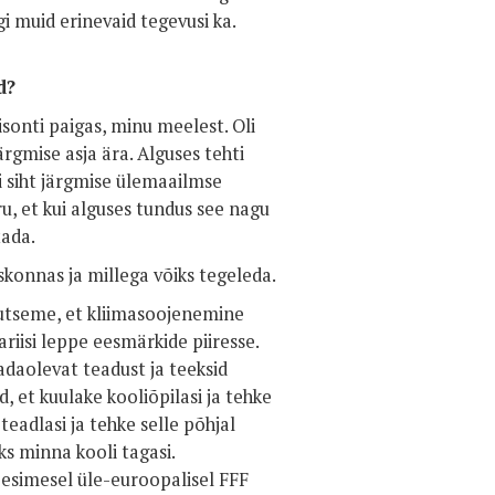
gi muid erinevaid tegevusi ka.
d?
isonti paigas, minu meelest. Oli
ärgmise asja ära. Alguses tehti
gi siht järgmise ülemaailmse
u, et kui alguses tundus see nagu
tada.
konnas ja millega võiks tegeleda.
egutseme, et kliimasoojenemine
ariisi leppe eesmärkide piiresse.
aadaolevat teadust ja teeksid
, et kuulake kooliõpilasi ja tehke
 teadlasi ja tehke selle põhjal
aks minna kooli tagasi.
 esimesel üle-euroopalisel FFF