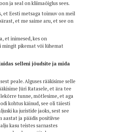
on ja seal on kliimaõiglus sees.
, et Eesti metsaga toimuv on meil
epärast, et me saime aru, et see on
a, et inimesed, kes on
gi mingit pikemat või lühemat
uidas selleni jõudsite ja mida
usest peale. Alguses rääkisime selle
ääkisime Jüri Ratasele, et ära tee
e õlekõrre tunne, mõtlesime, et aga
i kohtus käinud, see oli täiesti
uski ka juristide jaoks, sest see
aastat ja päädis positiivse
palju kasu teistes sarnastes