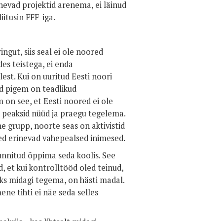
inevad projektid arenema, ei läinud
iitusin FFF-iga.
ngut, siis seal ei ole noored
es teistega, ei enda
st. Kui on uuritud Eesti noori
ed pigem on teadlikud
on see, et Eesti noored ei ole
d peaksid nüüd ja praegu tegelema.
e grupp, noorte seas on aktivistid
sed erinevad vahepealsed inimesed.
sunnitud õppima seda koolis. See
d, et kui kontrolltööd oled teinud,
aks midagi tegema, on hästi madal.
ene tihti ei näe seda selles