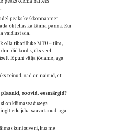
line peaks olema näiteks
.
evadel peaks keskkonnaamet
ada õlitehas ka käima panna. Kui
a vaidlustada.
k olla tibatilluke MTÜ – tiim,
olm olid koolis, üks veel
iselt lõpuni välja jõuame, aga
aks teinud, nad on näinud, et
e plaanid, soovid, eesmärgid?
si on kliimaseadusega
ingit edu juba saavutanud, aga
äimas kuni suveni, kus me