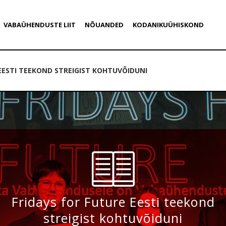
VABAÜHENDUSTE LIIT
NÕUANDED
KODANIKUÜHISKOND
 EESTI TEEKOND STREIGIST KOHTUVÕIDUNI
Fridays for Future Eesti teekond
streigist kohtuvõiduni