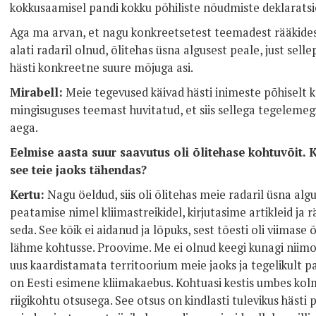
kokkusaamisel pandi kokku põhiliste nõudmiste deklaratsio
Aga ma arvan, et nagu konkreetsetest teemadest rääkides
alati radaril olnud, õlitehas üsna algusest peale, just sell
hästi konkreetne suure mõjuga asi.
Mirabell:
Meie tegevused käivad hästi inimeste põhiselt k
mingisuguses teemast huvitatud, et siis sellega tegeleme
aega.
Eelmise aasta suur saavutus oli õlitehase kohtuvõit. K
see teie jaoks tähendas?
Kertu:
Nagu öeldud, siis oli õlitehas meie radaril üsna alg
peatamise nimel kliimastreikidel, kirjutasime artikleid ja r
seda. See kõik ei aidanud ja lõpuks, sest tõesti oli viimas
lähme kohtusse. Proovime. Me ei olnud keegi kunagi niimood
uus kaardistamata territoorium meie jaoks ja tegelikult palj
on Eesti esimene kliimakaebus. Kohtuasi kestis umbes kolm 
riigikohtu otsusega. See otsus on kindlasti tulevikus hästi 