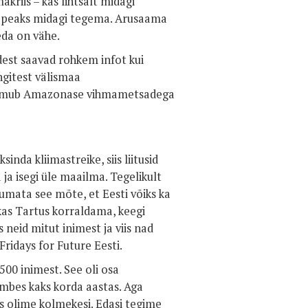
kriis – kas lihtsalt midagi
a peaks midagi tegema. Arusaama
seda on vähe.
idest saavad rohkem infot kui
ngitest välismaa
toimub Amazonase vihmametsadega
nda kliimastreike, siis liitusid
 ja isegi üle maailma. Tegelikult
tumata see mõte, et Eesti võiks ka
kkas Tartus korraldama, keegi
 neid mitut inimest ja viis nad
 Fridays for Future Eesti.
500 inimest. See oli osa
mbes kaks korda aastas. Aga
us olime kolmekesi. Edasi tegime