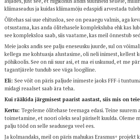
asjades, just see, et riigikohus andis suuniseid sellele, mil
kliimaseadus ja kuidas kliimamõju edaspidi arvestada tuleb
Õlitehas sai uue ehitusloa, see on peaaegu valmis, aga k
otsustama, kas anda õlitehasele kompleksluba ehk kas lub
see kompleksloa saab, siis vaatame, kas meil õnnestub sed
Meie jaoks andis see palju eneseusku juurde, sul on võimali
kellega me kohtuasja alustasime, oli neli inimest, kellest k
põhikoolis. See on nii suur asi, et ma ei uskunud, et me pär
tagantjärele tundub see väga loogiline.
Eli:
See võit on päris paljude inimeste jaoks FFF-i tuntum
midagi reaalset saab ära teha.
Kui rääkida järgmisest paarist aastast, siis mis on tei
Kertu:
Tegeleme õlitehase teemaga edasi. Teine suurem a
toimetamine, et noori oleks seal päriselt kuulda. Oleme m
palju tööd on selle seadusega veel ees.
Ja kolmandaks, meil on päris mahukas Erasmus+ projekt k