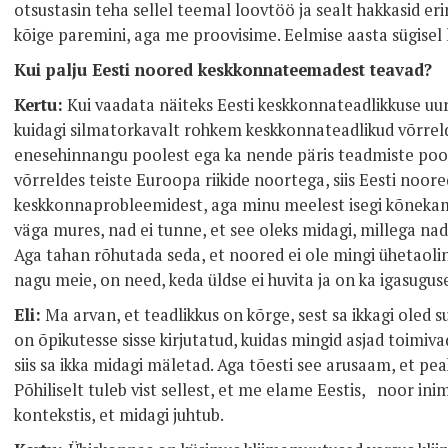
otsustasin teha sellel teemal loovtöö ja sealt hakkasid er
kõige paremini, aga me proovisime. Eelmise aasta sügisel l
Kui palju Eesti noored keskkonnateemadest teavad?
Kertu:
Kui vaadata näiteks Eesti keskkonnateadlikkuse uuri
kuidagi silmatorkavalt rohkem keskkonnateadlikud võrreld
enesehinnangu poolest ega ka nende päris teadmiste poole
võrreldes teiste Euroopa riikide noortega, siis Eesti noor
keskkonnaprobleemidest, aga minu meelest isegi kõnekam 
väga mures, nad ei tunne, et see oleks midagi, millega na
Aga tahan rõhutada seda, et noored ei ole mingi ühetaolin
nagu meie, on need, keda üldse ei huvita ja on ka igasugu
Eli:
Ma arvan, et teadlikkus on kõrge, sest sa ikkagi oled 
on õpikutesse sisse kirjutatud, kuidas mingid asjad toimiva
siis sa ikka midagi mäletad. Aga tõesti see arusaam, et pe
Põhiliselt tuleb vist sellest, et me elame Eestis, noor inim
kontekstis, et midagi juhtub.