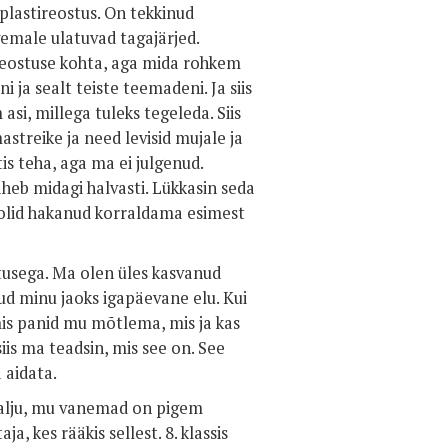
 plastireostus. On tekkinud
gemale ulatuvad tagajärjed.
ireostuse kohta, aga mida rohkem
 ja sealt teiste teemadeni. Ja siis
si, millega tuleks tegeleda. Siis
streike ja need levisid mujale ja
is teha, aga ma ei julgenud.
läheb midagi halvasti. Lükkasin seda
s olid hakanud korraldama esimest
tusega. Ma olen üles kasvanud
 minu jaoks igapäevane elu. Kui
 mis panid mu mõtlema, mis ja kas
siis ma teadsin, mis see on. See
 aidata.
palju, mu vanemad on pigem
a, kes rääkis sellest. 8. klassis