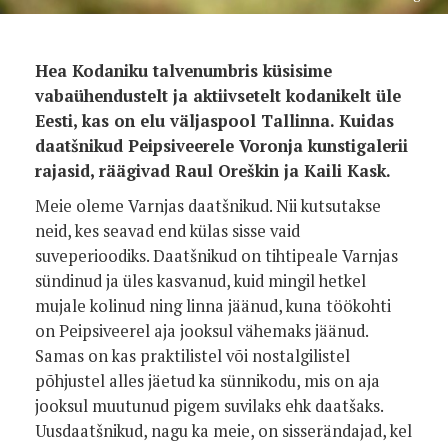
Hea Kodaniku talvenumbris küsisime
vabaühendustelt ja aktiivsetelt kodanikelt üle
Eesti, kas on elu väljaspool Tallinna. Kuidas
daatšnikud Peipsiveerele Voronja kunstigalerii
rajasid, räägivad Raul Oreškin ja Kaili Kask.
Meie oleme Varnjas daatšnikud. Nii kutsutakse
neid, kes seavad end külas sisse vaid
suveperioodiks. Daatšnikud on tihtipeale Varnjas
sündinud ja üles kasvanud, kuid mingil hetkel
mujale kolinud ning linna jäänud, kuna töökohti
on Peipsiveerel aja jooksul vähemaks jäänud.
Samas on kas praktilistel või nostalgilistel
põhjustel alles jäetud ka sünnikodu, mis on aja
jooksul muutunud pigem suvilaks ehk daatšaks.
Uusdaatšnikud, nagu ka meie, on sisserändajad, kel