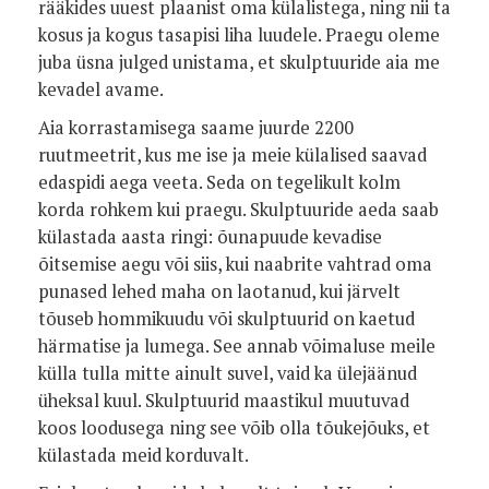
rääkides uuest plaanist oma külalistega, ning nii ta
kosus ja kogus tasapisi liha luudele. Praegu oleme
juba üsna julged unistama, et skulptuuride aia me
kevadel avame.
Aia korrastamisega saame juurde 2200
ruutmeetrit, kus me ise ja meie külalised saavad
edaspidi aega veeta. Seda on tegelikult kolm
korda rohkem kui praegu. Skulptuuride aeda saab
külastada aasta ringi: õunapuude kevadise
õitsemise aegu või siis, kui naabrite vahtrad oma
punased lehed maha on laotanud, kui järvelt
tõuseb hommikuudu või skulptuurid on kaetud
härmatise ja lumega. See annab võimaluse meile
külla tulla mitte ainult suvel, vaid ka ülejäänud
üheksal kuul. Skulptuurid maastikul muutuvad
koos loodusega ning see võib olla tõukejõuks, et
külastada meid korduvalt.