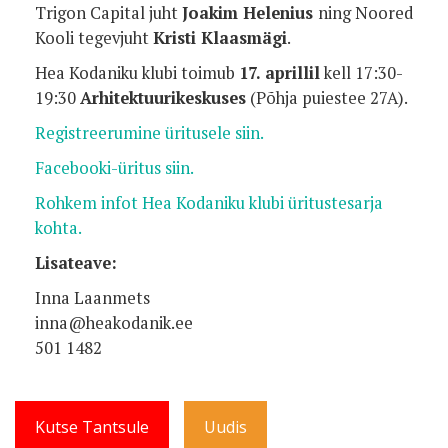
Trigon Capital juht
Joakim Helenius
ning Noored
Kooli tegevjuht
Kristi Klaasmägi
.
Hea Kodaniku klubi toimub
17. aprillil
kell 17:30-
19:30
Arhitektuurikeskuses
(Põhja puiestee 27A).
Registreerumine üritusele siin.
Facebooki-üritus siin.
Rohkem infot Hea Kodaniku klubi üritustesarja
kohta.
Lisateave:
Inna Laanmets
inna@heakodanik.ee
501 1482
Kutse Tantsule
Uudis