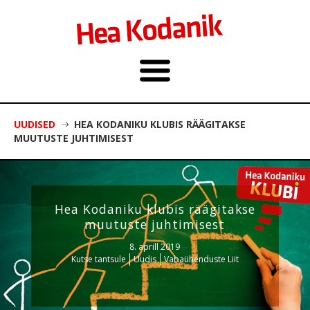
UUDISED
HEA KODANIKU KLUBIS RÄÄGITAKSE
MUUTUSTE JUHTIMISEST
Hea Kodaniku klubis räägitakse
muutuste juhtimisest
8. aprill 2019
Kutse tantsule
Uudis
Vabaühenduste Liit