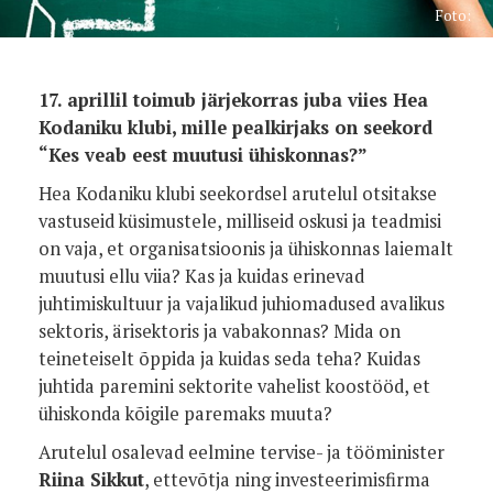
Foto:
17. aprillil toimub järjekorras juba viies Hea
Kodaniku klubi, mille pealkirjaks on seekord
“Kes veab eest muutusi ühiskonnas?”
Hea Kodaniku klubi seekordsel arutelul otsitakse
vastuseid küsimustele, milliseid oskusi ja teadmisi
on vaja, et organisatsioonis ja ühiskonnas laiemalt
muutusi ellu viia? Kas ja kuidas erinevad
juhtimiskultuur ja vajalikud juhiomadused avalikus
sektoris, ärisektoris ja vabakonnas? Mida on
teineteiselt õppida ja kuidas seda teha? Kuidas
juhtida paremini sektorite vahelist koostööd, et
ühiskonda kõigile paremaks muuta?
Arutelul osalevad eelmine tervise- ja tööminister
Riina Sikkut
, ettevõtja ning investeerimisfirma