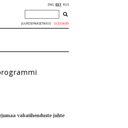
ENG
EST
RUS
JUURDEPÄÄSETAVUS
UUDISKIRI
uprogrammi
arjumaa vabaühenduste juhte