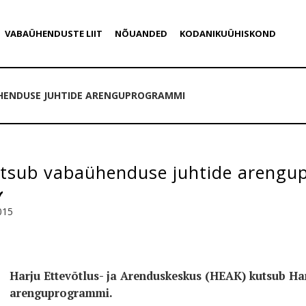
VABAÜHENDUSTE LIIT
NÕUANDED
KODANIKUÜHISKOND
HENDUSE JUHTIDE ARENGUPROGRAMMI
tsub vabaühenduse juhtide areng
015
Harju Ettevõtlus- ja Arenduskeskus (HEAK) kutsub H
arenguprogrammi.