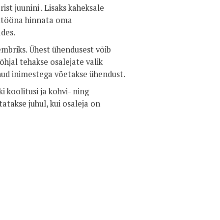
t juunini . Lisaks kaheksale
dutööna hinnata oma
des.
embriks. Ühest ühendusest võib
hjal tehakse osalejate valik
nud inimestega võetakse ühendust.
 koolitusi ja kohvi- ning
takse juhul, kui osaleja on