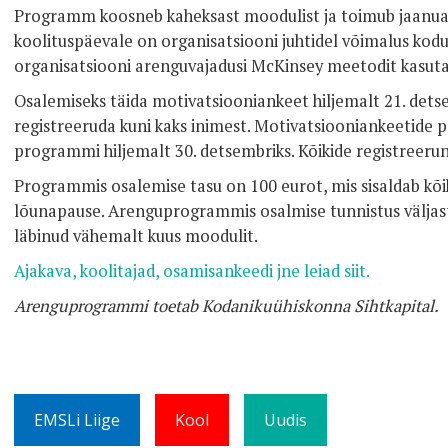
Programm koosneb kaheksast moodulist ja toimub jaanuaris
koolituspäevale on organisatsiooni juhtidel võimalus ko
organisatsiooni arenguvajadusi McKinsey meetodit kasuta
Osalemiseks täida motivatsiooniankeet hiljemalt 21. dets
registreeruda kuni kaks inimest. Motivatsiooniankeetide põ
programmi hiljemalt 30. detsembriks. Kõikide registreeru
Programmis osalemise tasu on 100 eurot, mis sisaldab kõiki
lõunapause. Arenguprogrammis osalmise tunnistus väljasta
läbinud vähemalt kuus moodulit.
Ajakava, koolitajad, osamisankeedi jne leiad siit.
Arenguprogrammi toetab Kodanikuühiskonna Sihtkapital.
EMSLi Liige
Kool
Uudis