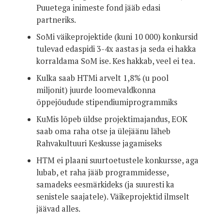
Puuetega inimeste fond jääb edasi
partneriks.
SoMi väikeprojektide (kuni 10 000) konkursid
tulevad edaspidi 3-4x aastas ja seda ei hakka
korraldama SoM ise. Kes hakkab, veel ei tea.
Kulka saab HTMi arvelt 1,8% (u pool
miljonit) juurde loomevaldkonna
õppejõudude stipendiumiprogrammiks
KuMis lõpeb üldse projektimajandus, EOK
saab oma raha otse ja ülejäänu läheb
Rahvakultuuri Keskusse jagamiseks
HTM ei plaani suurtoetustele konkursse, aga
lubab, et raha jääb programmidesse,
samadeks eesmärkideks (ja suuresti ka
senistele saajatele). Väikeprojektid ilmselt
jäävad alles.