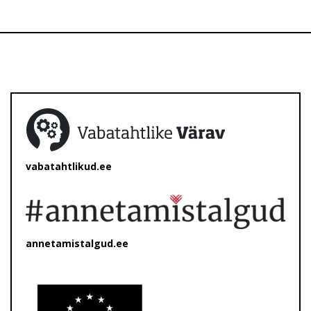
vabatahtlikud.ee
annetamistalgud.ee