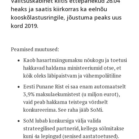
Valitsuskabinet kiitis ettepanekud 26.04
heaks ja saatis kiirkorras ka eelnõu
kooskõlastusringile, jõustuma peaks uus
kord 2019.
Peamised muutused:
Kaob hasartmängumaksu nõukogu ja toetusi
hakkavad haldama ministeeriumid otse, et
kõik oleks läbipaistvam ja vähempoliitiline
Eesti Punane Rist ei saa enam automaatselt
3,9% maksulaekumistest (u miljon eurot),
vaid peab hakkama teistega võrdselt
konkureerima. See raha jääb SoMi.
SoM lubab konkursiga välja valida
strateegilised partnerid, kellega sõlmitakse
kuni 4a lepingud (senised aastatoetused).