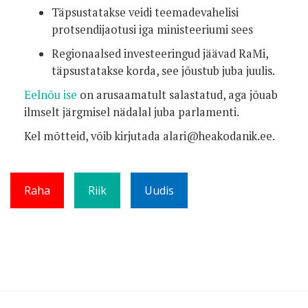
Täpsustatakse veidi teemadevahelisi
protsendijaotusi iga ministeeriumi sees
Regionaalsed investeeringud jäävad RaMi,
täpsustatakse korda, see jõustub juba juulis.
Eelnõu ise
on arusaamatult salastatud, aga jõuab
ilmselt järgmisel nädalal juba parlamenti.
Kel mõtteid, võib kirjutada alari@heakodanik.ee.
Raha
Riik
Uudis