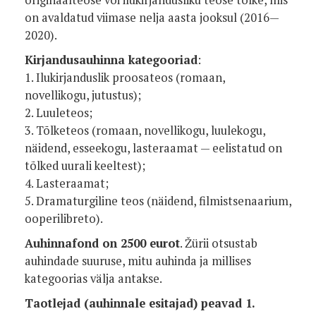
on avaldatud viimase nelja aasta jooksul (2016—
2020).
Kirjandusauhinna kategooriad
:
1. Ilukirjanduslik proosateos (romaan,
novellikogu, jutustus);
2. Luuleteos;
3. Tõlketeos (romaan, novellikogu, luulekogu,
näidend, esseekogu, lasteraamat — eelistatud on
tõlked uurali keeltest);
4. Lasteraamat;
5. Dramaturgiline teos (näidend, filmistsenaarium,
ooperilibreto).
Auhinnafond on 2500 eurot
. Žürii otsustab
auhindade suuruse, mitu auhinda ja millises
kategoorias välja antakse.
Taotlejad (auhinnale esitajad) peavad 1.