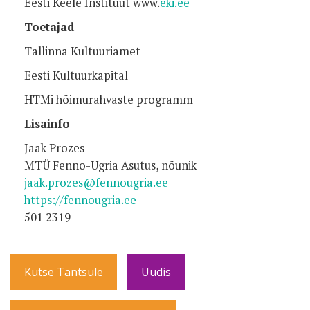
Eesti Keele Instituut www.
eki.ee
Toetajad
Tallinna Kultuuriamet
Eesti Kultuurkapital
HTMi hõimurahvaste programm
Lisainfo
Jaak Prozes
MTÜ Fenno-Ugria Asutus, nõunik
jaak.prozes@fennougria.ee
https://fennougria.ee
501 2319
Kutse Tantsule
Uudis