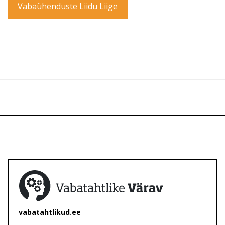
Vabaühenduste Liidu Liige
vabatahtlikud.ee