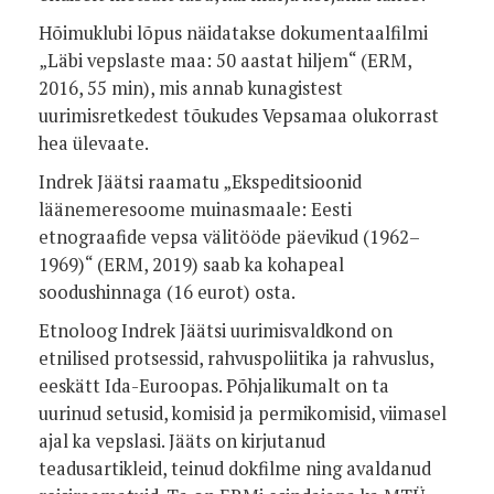
Hõimuklubi lõpus näidatakse dokumentaalfilmi
„Läbi vepslaste maa: 50 aastat hiljem“ (ERM,
2016, 55 min), mis annab kunagistest
uurimisretkedest tõukudes Vepsamaa olukorrast
hea ülevaate.
Indrek Jäätsi raamatu „Ekspeditsioonid
läänemeresoome muinasmaale: Eesti
etnograafide vepsa välitööde päevikud (1962–
1969)“ (ERM, 2019) saab ka kohapeal
soodushinnaga (16 eurot) osta.
Etnoloog Indrek Jäätsi uurimisvaldkond on
etnilised protsessid, rahvuspoliitika ja rahvuslus,
eeskätt Ida-Euroopas. Põhjalikumalt on ta
uurinud setusid, komisid ja permikomisid, viimasel
ajal ka vepslasi. Jääts on kirjutanud
teadusartikleid, teinud dokfilme ning avaldanud