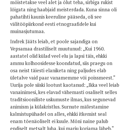
mõistetakse veel alet ja õlut teha, sirbiga rukist
lõigata ning haabjaid meisterdada. Kuna sinna oli
pahatihti kaunis keeruline pääseda, oli see
välitööpiirkond eesti etnograafidele kui
muinasjutumaa.
Indrek Jääts leiab, et poole sajandiga on
Vepsamaa drastiliselt muutunud: „Kui 1960.
aastatel olid külad veel elu ja lapsi täis, ehkki
ammu kolhoosidesse koondatud, siis praegu on
osa neist täiesti elaniketa ning paljudes elab
ületalve vaid paar vanamemme või poissmeest.“
Uurija pole siiski lootust kaotanud: „Ikka veel leiab
vanainimesi, kes elavad vähemasti osaliselt selles
traditsiooniliste uskumuste ilmas, kus segunevad
animism ja külakristlus. Surnute mälestamine
kalmistupühadel on alles, ehkki itkemist seal
enam tõenäoliselt ei kuule. Mõni naine palub
endiselt metsalt luba, kui marju korjama läheb.“