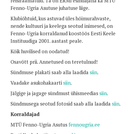
reisiraamatuid. Ta on ERMi esindajana ka MTÜ
Fenno-Ugria Asutuse juhatuse liige.
Klubiõhtuid, kus astuvad üles hõimurahvaste,
nende kultuuri ja keelega seotud inimesed, on
Fenno-Ugria korraldanud koostöös Eesti Keele
Instituudiga 2001. aastast peale.
Kõik huvilised on oodatud!
Osavõtt prii. Annetused on teretulnud!
Sündmuse plakati saab alla laadida
siin
.
Vaadake asukohakaarti
siin
.
Jälgige ja jagage sündmust ühismeedias
siin
.
Sündmusega seotud fotosid saab alla laadida
siin
.
Korraldajad
MTÜ Fenno-Ugria Asutus
fennougria.ee