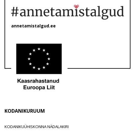
annetamistalgud.ee
KODANIKURUUM
KODANIKUÜHISKONNA NÄDALAKIRI