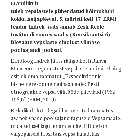
Erandlikult
tuleb
vepslastele
pühendatud
hõimuklubi
kokku neljapäeval,
5. märtsil kell 17.
ERMi
teadur Indrek Jääts annab Eesti Keele
Instituudi suures saalis (Roosikrantsi 6)
ülevaate vepslaste eluolust viimase
poolsajandi jooksul.
Etnoloog Indrek Jääts räägib Eesti Rahva
Muuseumi tegemistest vepslaste uurimisel ning
esitleb oma raamatut „Ekspeditsioonid
läänemeresoome muinasmaale: Eesti
etnograafide vepsa välitööde päevikud (1962–
1969)“ (ERM, 2019).
Rikkalikult fotodega illustreeritud raamatus
avaneb vaade poolsajanditagusele Vepsamaale,
mida sellisel kujul enam ei näe. Piltidel on
valgepäiseid lapsi täis vepsa külad, kus