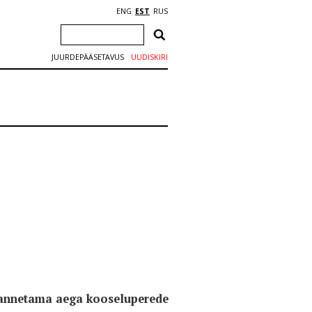
ENG
EST
RUS
JUURDEPÄÄSETAVUS
UUDISKIRI
 annetama aega kooseluperede