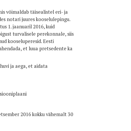
is võimaldab täisealistel eri- ja
des notari juures kooselulepingu.
us 1. jaanuaril 2016, kuid
gust turvalisele perekonnale, siis
ud kooseluperesid. Eesti
ahendada, et luua pretsedente ka
huvi ja aega, et aidata
siooniplaani
etsember 2016 kokku vähemalt 30