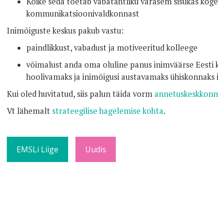
Kõike seda toetab vabatahtliku varasem sisukas kog
kommunikatsioonivaldkonnast
Inimõiguste keskus pakub vastu:
paindlikkust, vabadust ja motiveeritud kolleege
võimalust anda oma oluline panus inimväärse Eesti 
hoolivamaks ja inimõigusi austavamaks ühiskonnaks 
Kui oled huvitatud, siis palun täida vorm
annetuskeskkonn
Vt lähemalt
strateegilise hagelemise kohta
.
EMSLi Liige
Uudis