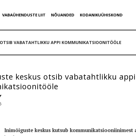
VABAÜHENDUSTE LIIT
NÕUANDED
KODANIKUÜHISKOND
 OTSIB VABATAHTLIKKU APPI KOMMUNIKATSIOONITÖÖLE
ste keskus otsib vabatahtlikku appi
katsioonitööle
6
Inimõiguste keskus kutsub kommunikatsiooniinimest