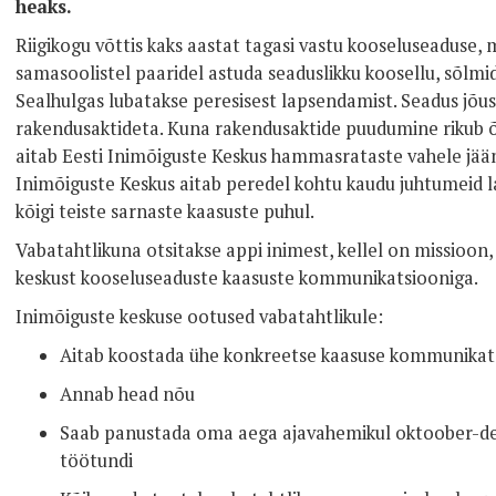
heaks.
Riigikogu võttis kaks aastat tagasi vastu kooseluseaduse, m
samasoolistel paaridel astuda seaduslikku koosellu, sõlmi
Sealhulgas lubatakse peresisest lapsendamist. Seadus jõust
rakendusaktideta. Kuna rakendusaktide puudumine rikub õi
aitab Eesti Inimõiguste Keskus hammasrataste vahele jään
Inimõiguste Keskus aitab peredel kohtu kaudu juhtumeid l
kõigi teiste sarnaste kaasuste puhul.
Vabatahtlikuna otsitakse appi inimest, kellel on missioon, 
keskust kooseluseaduste kaasuste kommunikatsiooniga.
Inimõiguste keskuse ootused vabatahtlikule:
Aitab koostada ühe konkreetse kaasuse kommunikat
Annab head nõu
Saab panustada oma aega ajavahemikul oktoober-d
töötundi