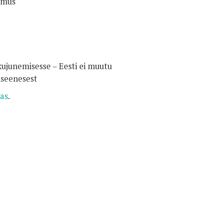
emus
kujunemisesse – Eesti ei muutu
iseenesest
as
.