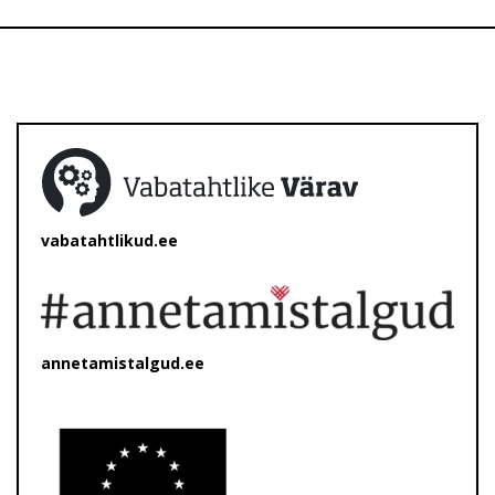
vabatahtlikud.ee
annetamistalgud.ee