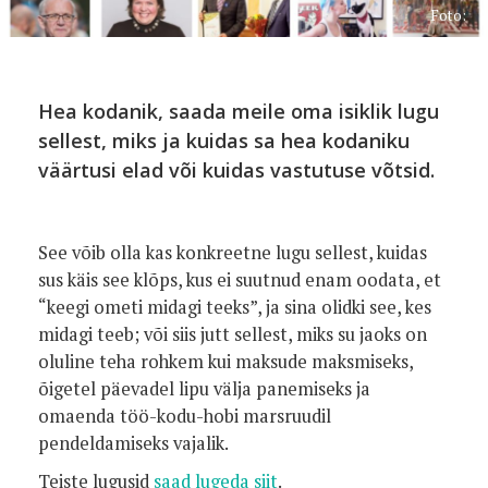
Foto:
Hea kodanik, saada meile oma isiklik lugu
sellest, miks ja kuidas sa hea kodaniku
väärtusi elad või kuidas vastutuse võtsid.
See võib olla kas konkreetne lugu sellest, kuidas
sus käis see klõps, kus ei suutnud enam oodata, et
“keegi ometi midagi teeks”, ja sina olidki see, kes
midagi teeb; või siis jutt sellest, miks su jaoks on
oluline teha rohkem kui maksude maksmiseks,
õigetel päevadel lipu välja panemiseks ja
omaenda töö-kodu-hobi marsruudil
pendeldamiseks vajalik.
Teiste lugusid
saad lugeda siit
.