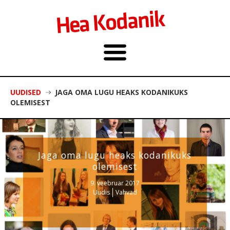
UUDISED
JAGA OMA LUGU HEAKS KODANIKUKS
OLEMISEST
Jaga oma lugu heaks kodanikuks
olemisest
9. veebruar 2017
Uudis
Vahvad