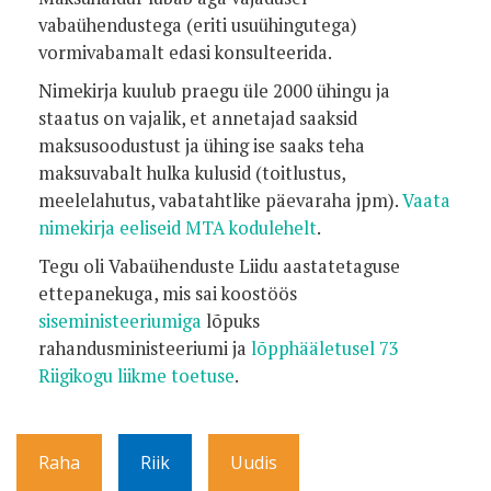
vabaühendustega (eriti usuühingutega)
vormivabamalt edasi konsulteerida.
Nimekirja kuulub praegu üle 2000 ühingu ja
staatus on vajalik, et annetajad saaksid
maksusoodustust ja ühing ise saaks teha
maksuvabalt hulka kulusid (toitlustus,
meelelahutus, vabatahtlike päevaraha jpm).
Vaata
nimekirja eeliseid MTA kodulehelt
.
Tegu oli Vabaühenduste Liidu aastatetaguse
ettepanekuga, mis sai koostöös
siseministeeriumiga
lõpuks
rahandusministeeriumi ja
lõpphääletusel 73
Riigikogu liikme toetuse
.
Raha
Riik
Uudis