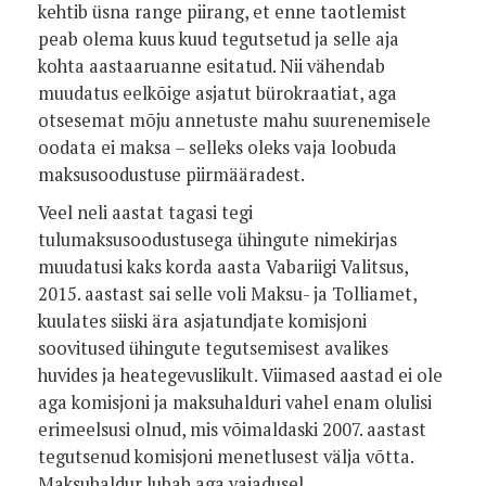
kehtib üsna range piirang, et enne taotlemist
peab olema kuus kuud tegutsetud ja selle aja
kohta aastaaruanne esitatud. Nii vähendab
muudatus eelkõige asjatut bürokraatiat, aga
otsesemat mõju annetuste mahu suurenemisele
oodata ei maksa – selleks oleks vaja loobuda
maksusoodustuse piirmääradest.
Veel neli aastat tagasi tegi
tulumaksusoodustusega ühingute nimekirjas
muudatusi kaks korda aasta Vabariigi Valitsus,
2015. aastast sai selle voli Maksu- ja Tolliamet,
kuulates siiski ära asjatundjate komisjoni
soovitused ühingute tegutsemisest avalikes
huvides ja heategevuslikult. Viimased aastad ei ole
aga komisjoni ja maksuhalduri vahel enam olulisi
erimeelsusi olnud, mis võimaldaski 2007. aastast
tegutsenud komisjoni menetlusest välja võtta.
Maksuhaldur lubab aga vajadusel