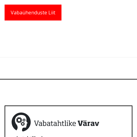
Vabaühenduste Liit