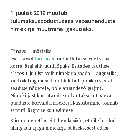
1. juulist 2019 muutub
tulumaksusoodustusega vabaühenduste
nimekirja muutmine igakuiseks.
Tänavu 1. märtsiks
esitatavad
taotlused
menetletakse veel vana
korra järgi ehk juuni lõpuks. Esitades taotluse
alates 1. juulist, võib nimekirja saada 1. augustiks,
kui kõik tingimused on täidetud, põhikiri vastab
seaduse nõuetele, pole aruandevõlgu jmt.
Nimekirjast kustutamise eel antakse 30 päeva
puuduste kõrvaldamiseks, ja kustutamine toimub
samuti järgmise kuu esimesel.
Kiirem menetlus ei tähenda siiski, et eile loodud
ühing kuu ajaga nimekirja pääseks, sest edasi