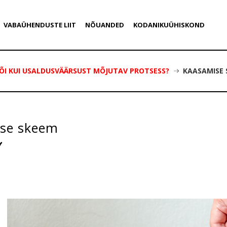
VABAÜHENDUSTE LIIT
NÕUANDED
KODANIKUÜHISKOND
ÕI KUI USALDUSVÄÄRSUST MÕJUTAV PROTSESS?
KAASAMISE 
se skeem
1