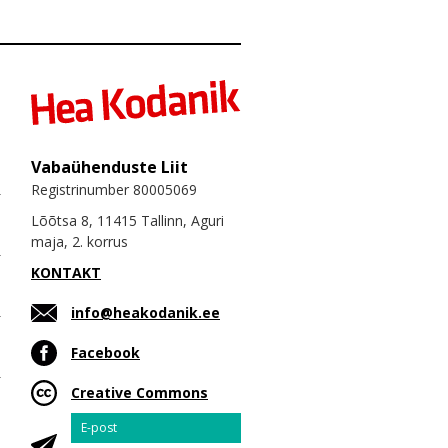
Vabaühenduste Liit
Registrinumber 80005069
Lõõtsa 8, 11415 Tallinn, Aguri
maja, 2. korrus
KONTAKT
info@heakodanik.ee
Facebook
Creative Commons
Email