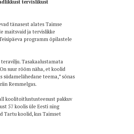
dlikkust tervislikust
evad tänasest alates Taimse
 maitsvaid ja tervislikke
e Teisipäeva programm õpilastele
g teravilju. Tasakaalustamata
 On suur rõõm näha, et koolid
rvis südamelähedane teema,” sõnas
Triin Remmelgas.
ll koolitoitlustusteenust pakkuv
st 57 koolis üle Eesti ning
d Tartu koolid, kus Taimset