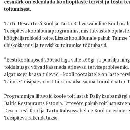
eesmärk on edendada kooliõpilaste tervist ja tõsta tea
toitumisest.
Tartu Descartes’i Kool ja Tartu Rahvusvaheline Kool osal
Teisipäeva koolilõunaprogrammis, mis tutvustab õpilastele
köögiviljarohkeid toite. Lisaks koolilõunale pakub Taims
ühiskokkamisi ja tervisliku toitumise töötubasid.
“Eesti koolilapsed söövad liiga vähe köögi- ja puuvilju nin
toidulauaga võivad kaasneda erinevad terviseprobleemid.
algatusega kaasa tulevad – kooli töötajatele on laste te
Taimse Teisipäeva institutsionaalse suuna koordinaator 
Programmiga liituvaid koole toitlustab Daily kaubamärgi a
Baltic Restaurants Estonia. Ettevõte pakub toitlustusteenu
Descartes’i Kool ja Tartu Rahvusvaheline Kool on esimese
Teisipäeva rakendatakse.