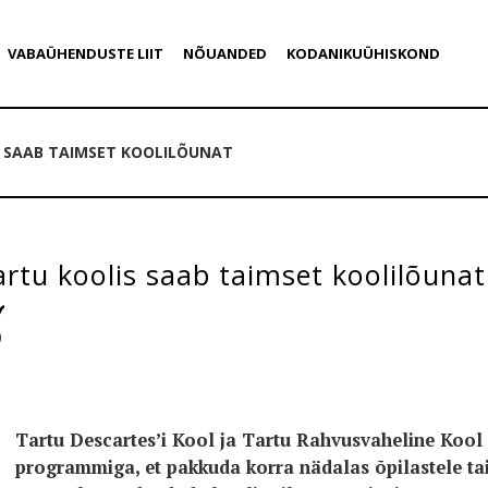
VABAÜHENDUSTE LIIT
NÕUANDED
KODANIKUÜHISKOND
S SAAB TAIMSET KOOLILÕUNAT
rtu koolis saab taimset koolilõunat
0
Tartu Descartes’i Kool ja Tartu Rahvusvaheline Kool 
programmiga, et pakkuda korra nädalas õpilastele t