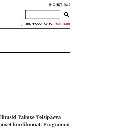
ENG
EST
RUS
JUURDEPÄÄSETAVUS
UUDISKIRI
liitusid Taimse Teisipäeva
aimset koolilõunat. Programmi