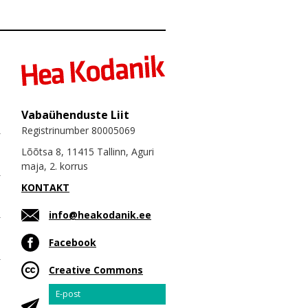
Vabaühenduste Liit
Registrinumber 80005069
Lõõtsa 8, 11415 Tallinn, Aguri
maja, 2. korrus
KONTAKT
info@heakodanik.ee
Facebook
Creative Commons
Email