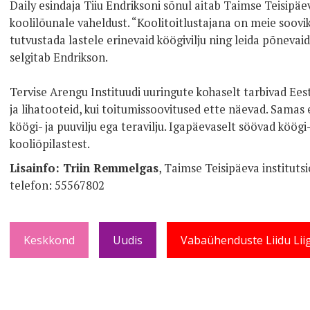
Daily esindaja Tiiu Endriksoni sõnul aitab Taimse Teisip
koolilõunale vaheldust. “Koolitoitlustajana on meie soovik
tutvustada lastele erinevaid köögivilju ning leida põnevai
selgitab Endrikson.
Tervise Arengu Instituudi uuringute kohaselt tarbivad Ees
ja lihatooteid, kui toitumissoovitused ette näevad. Samas e
köögi- ja puuvilju ega teravilju. Igapäevaselt söövad köögi-
kooliõpilastest.
Lisainfo: Triin Remmelgas
, Taimse Teisipäeva instituts
telefon: 55567802
Keskkond
Uudis
Vabaühenduste Liidu Lii