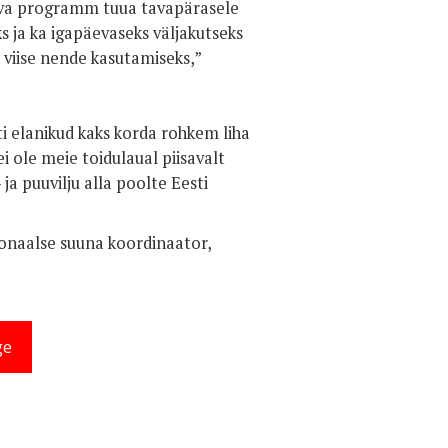
äeva programm tuua tavapärasele
s ja ka igapäevaseks väljakutseks
d viise nende kasutamiseks,”
ti elanikud kaks korda rohkem liha
i ole meie toidulaual piisavalt
 ja puuvilju alla poolte Eesti
ionaalse suuna koordinaator,
ge