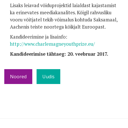
Lisaks leiavad võiduprojektid laialdast kajastamist
ka erinevates meediakanalites. Kõigil rahvusliku
vooru võitjatel tekib võimalus kohtuda Saksamaal,
Aachenis teiste noortega kõikjalt Euroopast.
Kandideerimine ja lisainfo:
http://www.charlemagneyouthprize.eu/
Kandideerimise tähtaeg: 20. veebruar 2017.
Noored
Uudis