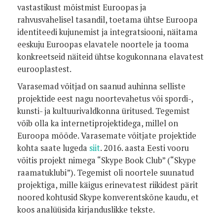
vastastikust mõistmist Euroopas ja
rahvusvahelisel tasandil, toetama ühtse Euroopa
identiteedi kujunemist ja integratsiooni, näitama
eeskuju Euroopas elavatele noortele ja tooma
konkreetseid näiteid ühtse kogukonnana elavatest
eurooplastest.
Varasemad võitjad on saanud auhinna selliste
projektide eest nagu noortevahetus või spordi-,
kunsti- ja kultuurivaldkonna üritused. Tegemist
võib olla ka internetiprojektidega, millel on
Euroopa mõõde. Varasemate võitjate projektide
kohta saate lugeda
siit
. 2016. aasta Eesti vooru
võitis projekt nimega “Skype Book Club” (“Skype
raamatuklubi”). Tegemist oli noortele suunatud
projektiga, mille käigus erinevatest riikidest pärit
noored kohtusid Skype konverentskõne kaudu, et
koos analüüsida kirjanduslikke tekste.