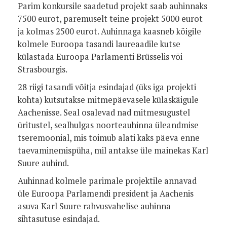
Parim konkursile saadetud projekt saab auhinnaks
7500 eurot, paremuselt teine projekt 5000 eurot
ja kolmas 2500 eurot. Auhinnaga kaasneb kõigile
kolmele Euroopa tasandi laureaadile kutse
külastada Euroopa Parlamenti Brüsselis või
Strasbourgis.
28 riigi tasandi võitja esindajad (üks iga projekti
kohta) kutsutakse mitmepäevasele külaskäigule
Aachenisse. Seal osalevad nad mitmesugustel
üritustel, sealhulgas noorteauhinna üleandmise
tseremoonial, mis toimub alati kaks päeva enne
taevaminemispüha, mil antakse üle mainekas Karl
Suure auhind.
Auhinnad kolmele parimale projektile annavad
üle Euroopa Parlamendi president ja Aachenis
asuva Karl Suure rahvusvahelise auhinna
sihtasutuse esindajad.