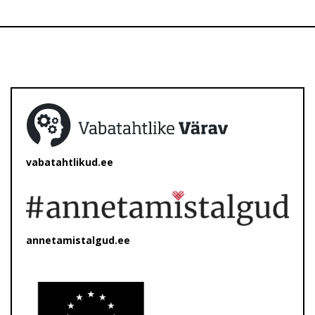
vabatahtlikud.ee
annetamistalgud.ee