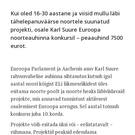
Kui oled 16-30 aastane ja viisid mullu läbi
tähelepanuväärse noortele suunatud
projekti, osale Karl Suure Euroopa
noorteauhinna konkursil – peaauhind 7500
eurot.
Euroopa Parlament ja Aachenis asuv Karl Suure
rahvusvahelise auhinna sihtasutus kutsub igal
aastal noori kõigist ELi liikmesriikidest üles
esitama noorte poolt ja noorte heaks läbiviidavaid
projekte, mis annavad tunnistust aktiivsest
osalemisest Euroopa arengus. Sel aastal toimub
konkurss juba 10. korda.
Projekte võib esitada üksi või – eelistatavalt –
rühmana. Projektid peaksid edendama