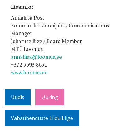
Lisainfo:
Annaliisa Post
Kommunikatsioonijuht / Communications
Manager
Juhatuse liige / Board Member
MTÜ Loomus
annaliisa@loomus.ee
+372 5693 8651
www.loomus.ee
Uudis
Uuring
Vabaühenduste Liidu Liige