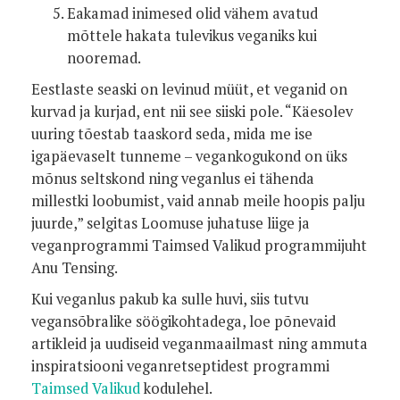
Eakamad inimesed olid vähem avatud
mõttele hakata tulevikus veganiks kui
nooremad.
Eestlaste seaski on levinud müüt, et veganid on
kurvad ja kurjad, ent nii see siiski pole. “Käesolev
uuring tõestab taaskord seda, mida me ise
igapäevaselt tunneme – vegankogukond on üks
mõnus seltskond ning veganlus ei tähenda
millestki loobumist, vaid annab meile hoopis palju
juurde,” selgitas Loomuse juhatuse liige ja
veganprogrammi Taimsed Valikud programmijuht
Anu Tensing.
Kui veganlus pakub ka sulle huvi, siis tutvu
vegansõbralike söögikohtadega, loe põnevaid
artikleid ja uudiseid veganmaailmast ning ammuta
inspiratsiooni veganretseptidest programmi
Taimsed Valikud
kodulehel.