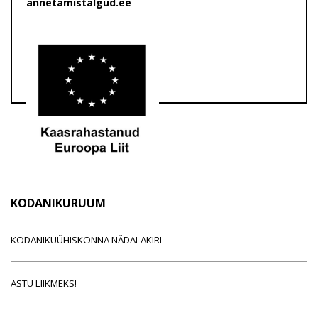
annetamistalgud.ee
KODANIKURUUM
KODANIKUÜHISKONNA NÄDALAKIRI
ASTU LIIKMEKS!