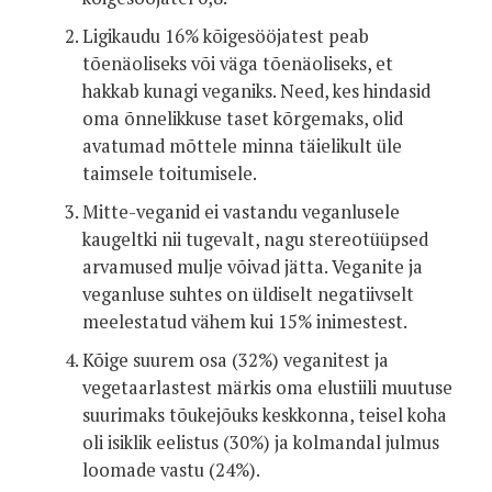
Ligikaudu 16% kõigesööjatest peab
tõenäoliseks või väga tõenäoliseks, et
hakkab kunagi veganiks. Need, kes hindasid
oma õnnelikkuse taset kõrgemaks, olid
avatumad mõttele minna täielikult üle
taimsele toitumisele.
Mitte-veganid ei vastandu veganlusele
kaugeltki nii tugevalt, nagu stereotüüpsed
arvamused mulje võivad jätta. Veganite ja
veganluse suhtes on üldiselt negatiivselt
meelestatud vähem kui 15% inimestest.
Kõige suurem osa (32%) veganitest ja
vegetaarlastest märkis oma elustiili muutuse
suurimaks tõukejõuks keskkonna, teisel koha
oli isiklik eelistus (30%) ja kolmandal julmus
loomade vastu (24%).