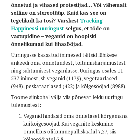
õnnetud ja vihased protestijad… Või vähemalt
selline on stereotüüp. Kuid kas see on
tegelikult ka tõsi? Värskest
Tracking
Happinessi uuringust
selgus, et tõde on
vastupidine – veganid on hoopiski
õnnelikumad kui lihasööjad.
Uuringusse kaasatud inimesed täitsid lühikese
ankeedi oma õnnetundest, toitumisharjumustest
ning suhtumisest veganlusse. Uuringus osales 11
537 inimest, sh veganid (1179), vegetaarlased
(948), peskataarlased (422) ja kõigesööjad (8988).
Toome siinkohal välja viis põnevat leidu uuringu
tulemustest:
Veganid hindasid oma õnnetaset kõrgemana
kui kõigesööjad. Kui veganite keskmine
õnnelikus oli kümnepalliskaalal 7,27, siis
kõigesööjatel 6,8.