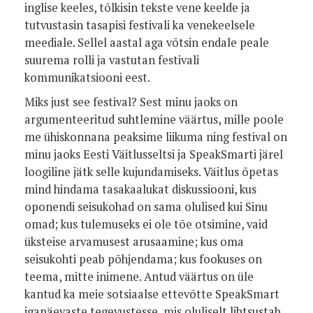
inglise keeles, tõlkisin tekste vene keelde ja
tutvustasin tasapisi festivali ka venekeelsele
meediale. Sellel aastal aga võtsin endale peale
suurema rolli ja vastutan festivali
kommunikatsiooni eest.
Miks just see festival? Sest minu jaoks on
argumenteeritud suhtlemine väärtus, mille poole
me ühiskonnana peaksime liikuma ning festival on
minu jaoks Eesti Väitlusseltsi ja SpeakSmarti järel
loogiline jätk selle kujundamiseks. Väitlus õpetas
mind hindama tasakaalukat diskussiooni, kus
oponendi seisukohad on sama olulised kui Sinu
omad; kus tulemuseks ei ole tõe otsimine, vaid
üksteise arvamusest arusaamine; kus oma
seisukohti peab põhjendama; kus fookuses on
teema, mitte inimene. Antud väärtus on üle
kantud ka meie sotsiaalse ettevõtte SpeakSmart
igapäevaste tegevustesse, mis oluliselt lihtsustab