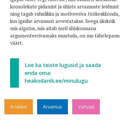
koosolekute pidamist ja ühiste arvamuste leidmist
ning tagab rahulikku ja motiveeriva töökeskkonda,
kus igaühe arvamust arvestatakse. Seega ükskõik
mis algatus, mis aitab meil ühiskonnana
argumenteerivamaks muutuda, on mu tähelepanu
väärt.
Loe ka teiste lugusid ja saada
enda oma:
heakodanik.ee/minulugu
Artikkel
Arvamus
Vahvad