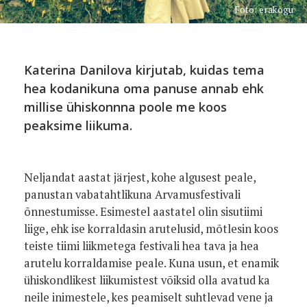
Foto: erakogu
Katerina Danilova kirjutab, kuidas tema
hea kodanikuna oma panuse annab ehk
millise ühiskonnna poole me koos
peaksime liikuma.
Neljandat aastat järjest, kohe algusest peale,
panustan vabatahtlikuna Arvamusfestivali
õnnestumisse. Esimestel aastatel olin sisutiimi
liige, ehk ise korraldasin arutelusid, mõtlesin koos
teiste tiimi liikmetega festivali hea tava ja hea
arutelu korraldamise peale. Kuna usun, et enamik
ühiskondlikest liikumistest võiksid olla avatud ka
neile inimestele, kes peamiselt suhtlevad vene ja