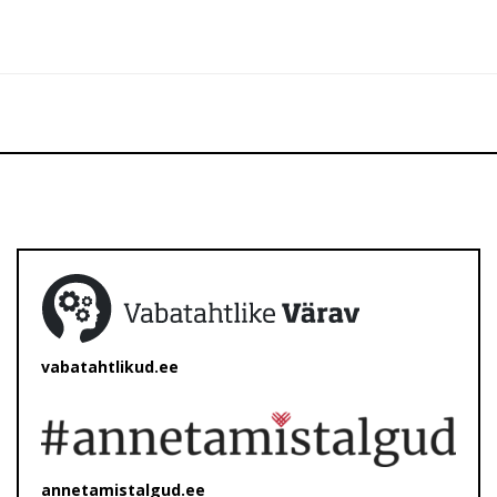
vabatahtlikud.ee
annetamistalgud.ee