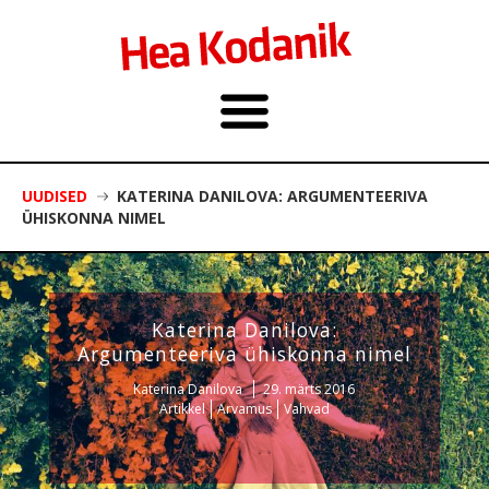
UUDISED
KATERINA DANILOVA: ARGUMENTEERIVA
ÜHISKONNA NIMEL
Katerina Danilova:
Argumenteeriva ühiskonna nimel
Katerina Danilova
29. märts 2016
Artikkel
Arvamus
Vahvad