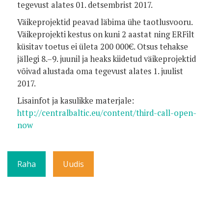
tegevust alates 01. detsembrist 2017.
Väikeprojektid peavad läbima ühe taotlusvooru.
Väikeprojekti kestus on kuni 2 aastat ning ERFilt
küsitav toetus ei ületa 200 000€. Otsus tehakse
jällegi 8.–9. juunil ja heaks kiidetud väikeprojektid
võivad alustada oma tegevust alates 1. juulist
2017.
Lisainfot ja kasulikke materjale:
http://centralbaltic.eu/content/third-call-open-
now
Raha
Uudis