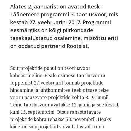
Alates 2.jaanuarist on avatud Kesk-
Läänemere programmi 3. taotlusvoor, mis
kestab 27. veebruarini 2017.
Programmi
eesmärgiks on kõigi piirkondade
tasakaalustatud osalemine, mistõttu eriti
on oodatud partnerid Rootsist.
Suurprojektide puhul on taotlusvoor
kaheastmeline. Peale esimese taotlusvooru
lõppemist 27. veebruaril toimub projektide
hindamine ja juhtkommitee teeb otsuse teise
vooru pääsevate projektide kohta 8.–9. juunil.
Teine taotlusvoor avatakse 12. juunil ja see kestab
kuni 15. septembrini. Otsus rahastatavate
projektide kohta tehakse 30. novembril. Heaks
kiidetud suurprojektid võivad alustada oma