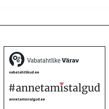
vabatahtlikud.ee
annetamistalgud.ee