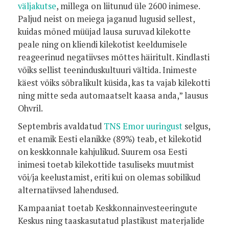
väljakutse
, millega on liitunud üle 2600 inimese.
Paljud neist on meiega jaganud lugusid sellest,
kuidas mõned müüjad lausa suruvad kilekotte
peale ning on kliendi kilekotist keeldumisele
reageerinud negatiivses mõttes häiritult. Kindlasti
võiks sellist teeninduskultuuri vältida. Inimeste
käest võiks sõbralikult küsida, kas ta vajab kilekotti
ning mitte seda automaatselt kaasa anda,” lausus
Ohvril.
Septembris avaldatud
TNS Emor uuringust
selgus,
et enamik Eesti elanikke (89%) teab, et kilekotid
on keskkonnale kahjulikud. Suurem osa Eesti
inimesi toetab kilekottide tasuliseks muutmist
või/ja keelustamist, eriti kui on olemas sobilikud
alternatiivsed lahendused.
Kampaaniat toetab Keskkonnainvesteeringute
Keskus ning taaskasutatud plastikust materjalide