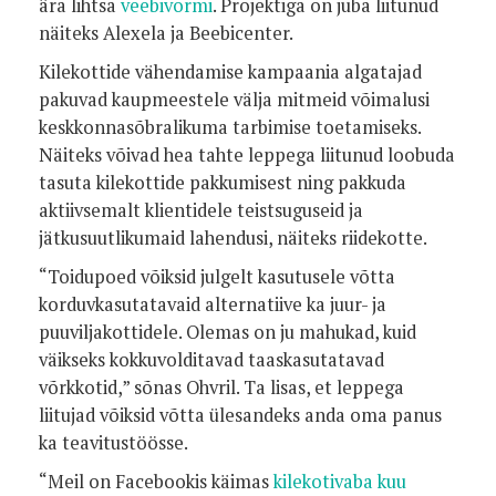
ära lihtsa
veebivormi
. Projektiga on juba liitunud
näiteks Alexela ja Beebicenter.
Kilekottide vähendamise kampaania algatajad
pakuvad kaupmeestele välja mitmeid võimalusi
keskkonnasõbralikuma tarbimise toetamiseks.
Näiteks võivad hea tahte leppega liitunud loobuda
tasuta kilekottide pakkumisest ning pakkuda
aktiivsemalt klientidele teistsuguseid ja
jätkusuutlikumaid lahendusi, näiteks riidekotte.
“Toidupoed võiksid julgelt kasutusele võtta
korduvkasutatavaid alternatiive ka juur- ja
puuviljakottidele. Olemas on ju mahukad, kuid
väikseks kokkuvolditavad taaskasutatavad
võrkkotid,” sõnas Ohvril. Ta lisas, et leppega
liitujad võiksid võtta ülesandeks anda oma panus
ka teavitustöösse.
“Meil on Facebookis käimas
kilekotivaba kuu