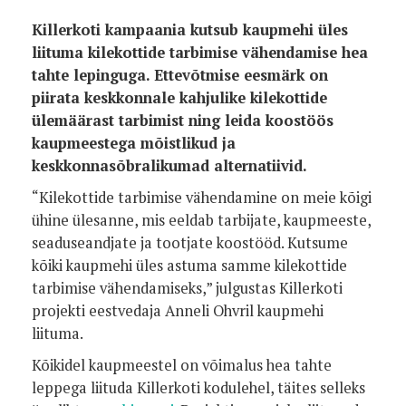
Killerkoti kampaania kutsub kaupmehi üles
liituma kilekottide tarbimise vähendamise hea
tahte lepinguga. Ettevõtmise eesmärk on
piirata keskkonnale kahjulike kilekottide
ülemäärast tarbimist ning leida koostöös
kaupmeestega mõistlikud ja
keskkonnasõbralikumad alternatiivid.
“Kilekottide tarbimise vähendamine on meie kõigi
ühine ülesanne, mis eeldab tarbijate, kaupmeeste,
seaduseandjate ja tootjate koostööd. Kutsume
kõiki kaupmehi üles astuma samme kilekottide
tarbimise vähendamiseks,” julgustas Killerkoti
projekti eestvedaja Anneli Ohvril kaupmehi
liituma.
Kõikidel kaupmeestel on võimalus hea tahte
leppega liituda Killerkoti kodulehel, täites selleks