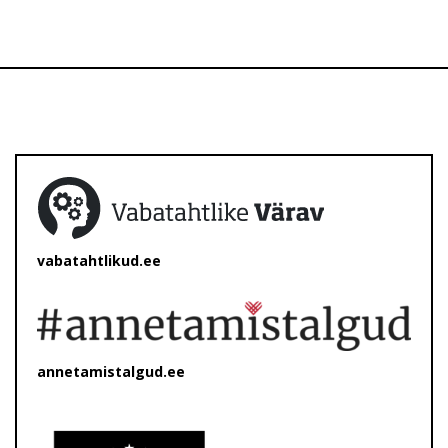
vabatahtlikud.ee
annetamistalgud.ee