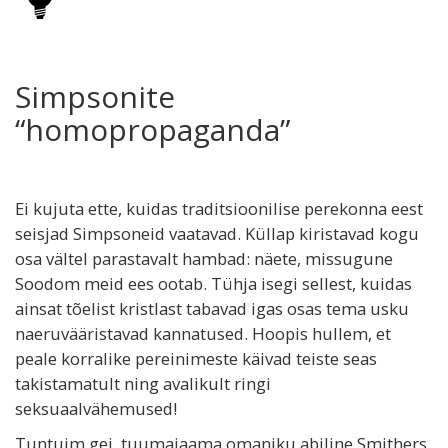
Simpsonite
“homopropaganda”
Ei kujuta ette, kuidas traditsioonilise perekonna eest
seisjad Simpsoneid vaatavad. Küllap kiristavad kogu
osa vältel parastavalt hambad: näete, missugune
Soodom meid ees ootab. Tühja isegi sellest, kuidas
ainsat tõelist kristlast tabavad igas osas tema usku
naeruvääristavad kannatused. Hoopis hullem, et
peale korralike pereinimeste käivad teiste seas
takistamatult ning avalikult ringi
seksuaalvähemused!
Tuntuim gei, tuumajaama omaniku abiline Smithers