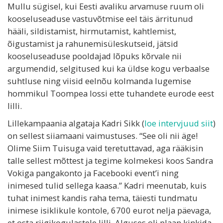
Mullu sügisel, kui Eesti avaliku arvamuse ruum oli
kooseluseaduse vastuvõtmise eel täis ärritunud
hääli, sildistamist, hirmutamist, kahtlemist,
õigustamist ja rahunemisüleskutseid, jätsid
kooseluseaduse pooldajad lõpuks kõrvale nii
argumendid, selgitused kui ka üldse kogu verbaalse
suhtluse ning viisid eelnõu kolmanda lugemise
hommikul Toompea lossi ette tuhandete eurode eest
lilli.
Lillekampaania algataja Kadri Sikk (
loe intervjuud siit
)
on sellest siiamaani vaimustuses. “See oli nii äge!
Olime Siim Tuisuga vaid teretuttavad, aga rääkisin
talle sellest mõttest ja tegime kolmekesi koos Sandra
Vokiga pangakonto ja Facebooki event’i ning
inimesed tulid sellega kaasa.” Kadri meenutab, kuis
tuhat inimest kandis raha tema, täiesti tundmatu
inimese isiklikule kontole, 6700 eurot nelja päevaga,
et osta riigikogulastele lilli. Alguses oli plaan kinkida