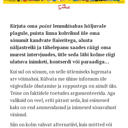
Foto:
Kirjuta oma
point
lennukisabas hõljuvale
plagule, puista linna kohvikud üle oma
sõnumit kandvate flaieritega, alusta
näljastreiki ja tähelepanu saades räägi oma
murest intervjuudes, ütle seda läbi kolme riigi
ulatuva inimketi, kontserdi või paraadiga…
Kui sul on sõnum, on selle ütlemiseks lugemata
arv võimalusi. Külvata me ühine inforuum üle
vägivallale õhutamise ja roppustega on ainult üks.
Teine on faktidele toetudes argumenteerida. Aga
valikuid on veel, eriti pärast seda, kui esimesed
kaks on end ammendanud ja inimesed sõnavahust
väsinud.
Siin on kolm vahvat alternatiivi, kuis mõtted või