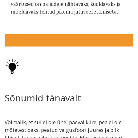
väärtused on paljudele nähtavaks, kuuldavaks ja
mõeldavaks tehtud pikema jutuveeretamiseta.
Sõnumid tänavalt
Võimalik, et sul ei ole ühel päeval kiire, pea ei ole
mõtetest paks, peatud valgusfoori juures ja pilk
libiseb tänavavalgustuspostile. Märkad seal paari