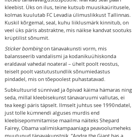
kleebist. Üks on ilus, teine kutsub muusikaüritusele,
kolmas kuulutab FC Levadia ülimuslikkust Tallinnas.
Kuskil kõrgemal, seal, kuhu liiklusmärk kinnitub, on
veel üks päris abstraktne, mis näikse kandvat sootuks
krüptilist sõnumit.
Sticker bombing
on tänavakunsti vorm, mis
balansseerib vandalismi ja kodanikuühiskonda
eraldaval vahedal noateral – ühelt poolt reostus,
teiselt poolt vastutustundlik sõnumiedastus
pindadel, mis on tõepoolest puhastatavad.
Subkultuurid sünnivad ja õpivad käima hämaras ning
seda, millal kleebisekunst tänavaruumi vallutas, ei
tea keegi päris täpselt. Ilmselt juhtus see 1990ndatel,
just tolle kümnendi alguses murdis end
kleebisepommitamise maailma näiteks Shepard
Fairey, Obama valimiskampaaniaga peavoolumeheks
muutunud tänavakunstnik. “Andre the Giant has a