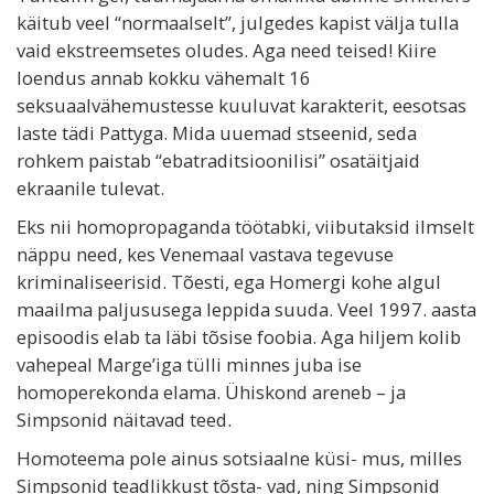
käitub veel “normaalselt”, julgedes kapist välja tulla
vaid ekstreemsetes oludes. Aga need teised! Kiire
loendus annab kokku vähemalt 16
seksuaalvähemustesse kuuluvat karakterit, eesotsas
laste tädi Pattyga. Mida uuemad stseenid, seda
rohkem paistab “ebatraditsioonilisi” osatäitjaid
ekraanile tulevat.
Eks nii homopropaganda töötabki, viibutaksid ilmselt
näppu need, kes Venemaal vastava tegevuse
kriminaliseerisid. Tõesti, ega Homergi kohe algul
maailma paljususega leppida suuda. Veel 1997. aasta
episoodis elab ta läbi tõsise foobia. Aga hiljem kolib
vahepeal Marge’iga tülli minnes juba ise
homoperekonda elama. Ühiskond areneb – ja
Simpsonid näitavad teed.
Homoteema pole ainus sotsiaalne küsi- mus, milles
Simpsonid teadlikkust tõsta- vad, ning Simpsonid