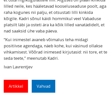
lilled neile, kes hääletavad kooseluseaduse poolt, aga
raha kogunes nii palju, et otsustati lilli kinkida
kõigile. Kadri sõnul käidi hommikul veel Vabaduse
platsilt läbi ja osteti ära ka kõik lilled vanatädidelt, et
nad saaksid ühe vaba päeva.
“Kui inimestel avaneb võimalus teha midagi
positiivse agendaga, näeb kohe, kui väsinud ollakse
vihkamisest. Võõrad inimesed kirjutasid: nii tore, et te
seda teete,” meenutab Kadri.
Ivan Lavrentjev
Artikkel
Vahvad