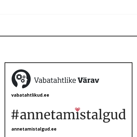
vabatahtlikud.ee
annetamistalgud.ee