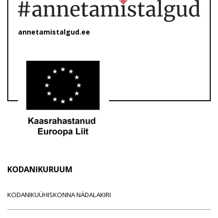
annetamistalgud.ee
KODANIKURUUM
KODANIKUÜHISKONNA NÄDALAKIRI