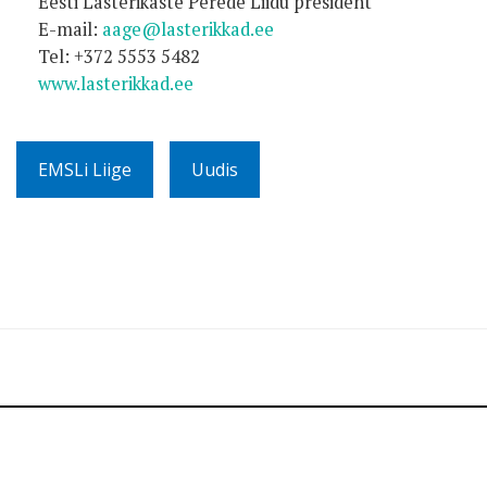
Eesti Lasterikaste Perede Liidu president
E-mail:
aage@lasterikkad.ee
Tel: +372 5553 5482
www.lasterikkad.ee
EMSLi Liige
Uudis