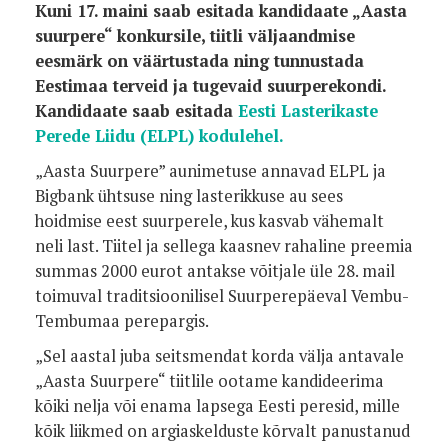
Kuni 17. maini saab esitada kandidaate „Aasta
suurpere“ konkursile, tiitli väljaandmise
eesmärk on väärtustada ning tunnustada
Eestimaa terveid ja tugevaid suurperekondi.
Kandidaate saab esitada
Eesti Lasterikaste
Perede Liidu (ELPL) kodulehel.
„Aasta Suurpere” aunimetuse annavad ELPL ja
Bigbank ühtsuse ning lasterikkuse au sees
hoidmise eest suurperele, kus kasvab vähemalt
neli last. Tiitel ja sellega kaasnev rahaline preemia
summas 2000 eurot antakse võitjale üle 28. mail
toimuval traditsioonilisel Suurperepäeval Vembu-
Tembumaa perepargis.
„Sel aastal juba seitsmendat korda välja antavale
„Aasta Suurpere“ tiitlile ootame kandideerima
kõiki nelja või enama lapsega Eesti peresid, mille
kõik liikmed on argiaskelduste kõrvalt panustanud