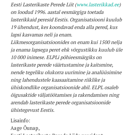
Eesti Lasterikaste Perede Liit (
www.lasterikkad.ee
)
on loodud 1996. aastal eesmärgiga toetada
lasterikkaid peresid Eestis. Organisatsiooni kuulub
19 ühendust, kes koondavad enda alla pered, kus
lapsi kasvamas neli ja enam.
Liikmesorganisatsioonides on enam kui 1500 nelja
ja enama lapsega peret ehk võrgustikku kuulub üle
10 000 inimese. ELPLi põhieesmärgiks on
lasterikaste perede väärtustamine ja kaitsmine,
nende tegeliku olukorra uurimine ja analüüsimine
ning lahendustele kaasaaitamine riiklike ja
ühiskondlike organisatsioonide abil. ELPL osaleb
õigusaktide väljatöötamises ja rakendamises ning
arendab lasterikaste perede organisatsioonide
ühistegevust Eestis.
Lisainfo:
Aage Õunap,