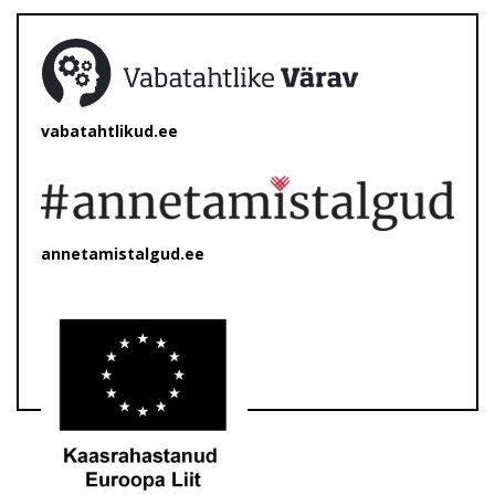
vabatahtlikud.ee
annetamistalgud.ee