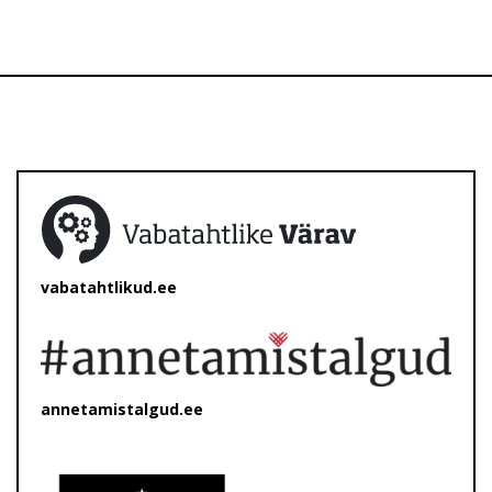
vabatahtlikud.ee
annetamistalgud.ee