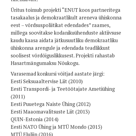
Üritus toimub projekti “ENUT koos partneritega
tasakaalus ja demokraatlikult areneva ühiskonna
eest – võrdsuspoliitikat edendades” raames,
millega soovitakse kodanikuühenduste aktiivsuse
kaudu kaasa aidata jätkusuutliku demokraatliku
ühiskonna arengule ja edendada teadlikkust
soolisest võrdõiguslikkusest. Projekti rahastab
Hasartmängumaksu Nõukogu.
Varasemad konkursi võitjad aastate järgi:
Eesti Seksuaaltervise Liit (2010)
Eesti Transpordi- ja Teetöötajate Ametiühing
(2011)
Eesti Puuetega Naiste Ühing (2012)
Eesti Maaomavalitsuste Liit (2013)
QUIN-Estonia (2014)
Eesti NATO Ühing ja MTÜ Mondo (2015)
MTÜ Eluliin (2016)