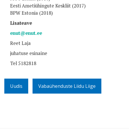
Eesti Ametiühingute Keskliit (2017)
BPW Estonia (2018)
Lisateave
enut@enut.ee
Reet Laja
juhatuse esinaine
Tel 5182818
Uudis
Vabaühenduste Liidu Liige