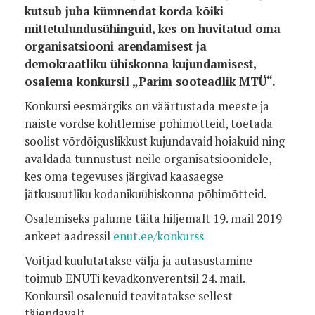
kutsub juba kümnendat korda kõiki
mittetulundusühinguid, kes on huvitatud oma
organisatsiooni arendamisest ja
demokraatliku ühiskonna kujundamisest,
osalema konkursil „Parim sooteadlik MTÜ“.
Konkursi eesmärgiks on väärtustada meeste ja
naiste võrdse kohtlemise põhimõtteid, toetada
soolist võrdõiguslikkust kujundavaid hoiakuid ning
avaldada tunnustust neile organisatsioonidele,
kes oma tegevuses järgivad kaasaegse
jätkusuutliku kodanikuühiskonna põhimõtteid.
Osalemiseks palume täita hiljemalt 19. mail 2019
ankeet aadressil
enut.ee/konkurss
Võitjad kuulutatakse välja ja autasustamine
toimub ENUTi kevadkonverentsil 24. mail.
Konkursil osalenuid teavitatakse sellest
täiendavalt.