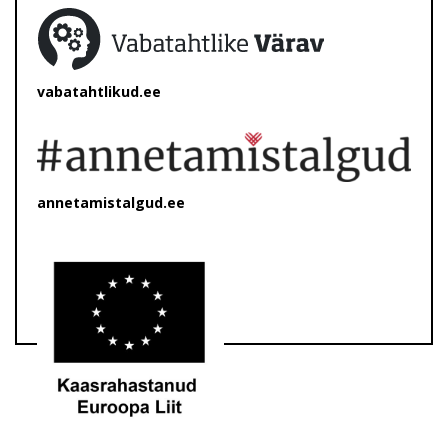
vabatahtlikud.ee
annetamistalgud.ee