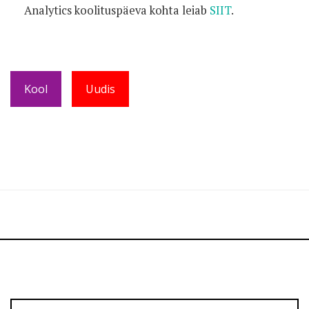
Analytics koolituspäeva kohta leiab
SIIT
.
Kool
Uudis