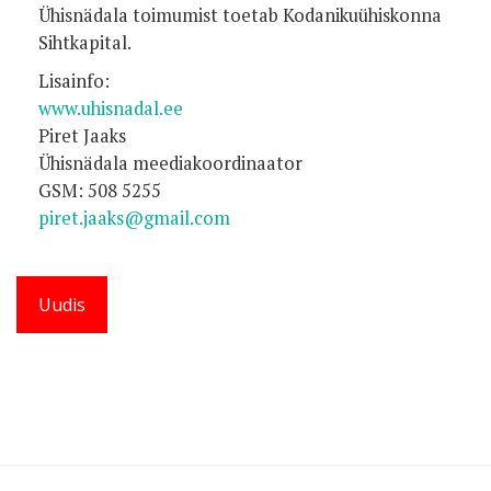
Ühisnädala toimumist toetab Kodanikuühiskonna
Sihtkapital.
Lisainfo:
www.uhisnadal.ee
Piret Jaaks
Ühisnädala meediakoordinaator
GSM: 508 5255
piret.jaaks@gmail.com
Uudis