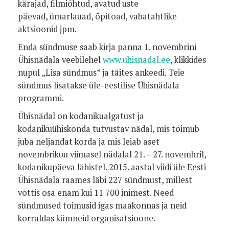
kärajad, filmiõhtud, avatud uste
päevad,
ümarlauad, õpitoad, vabatahtlike
aktsioonid jpm.
Enda sündmuse saab kirja panna 1. novembrini
Ühisnädala veebilehel
www.uhisnadal.ee
, klikkides
nupul „Lisa sündmus” ja täites ankeedi.
Teie
sündmus lisatakse üle-eestilise Ühisnädala
programmi.
Ühisnädal on kodanikualgatust ja
kodanikuühiskonda tutvustav nädal,
mis toimub
juba neljandat korda ja mis leiab aset
novembrikuu viimasel
nädalal 21. – 27. novembril,
kodanikupäeva lähistel. 2015. aastal
viidi üle Eesti
Ühisnädala raames läbi 227 sündmust, millest
võttis
osa enam kui 11 700 inimest. Need
sündmused toimusid igas maakonnas ja
neid
korraldas kümneid organisatsioone.