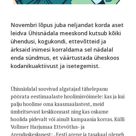
Novembri lõpus juba neljandat korda aset
leidva Ühisnädala meeskond kutsub
kõiki
ühendusi, kogukondi, ettevõtteid ja
ärksaid inimesi korraldama
sel nädalal
enda sündmus, et väärtustada üheskoos
kodanikuaktiivust ja
isetegemist.
Ühisnädalal soovivad algatajad tähelepanu
pöörata eestimaalaste hoolimisvõimele:
kas ja kui
palju hoolime oma kaasmaalastest, meid
ümbritsevast
keskkonnast ning kas oskame
hoolida pidevalt või ainult kampaania
korras.
Külli
Vollmer Harjumaa Ettevõtlus- ja
Arenduskeskusest: „Eesti areng
ja tasakaal oleneb