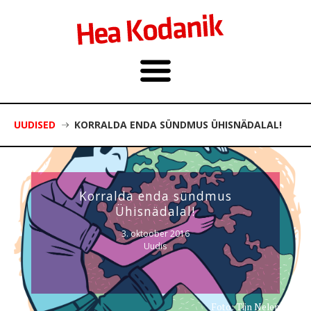
UUDISED
KORRALDA ENDA SÜNDMUS ÜHISNÄDALAL!
Korralda enda sündmus
Ühisnädalal!
3. oktoober 2016
Uudis
Foto: Tijn Nelemans