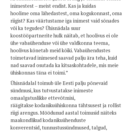
inimestest – meist endist. Kas ja kuidas
hoolime
oma lähedastest, oma kogukonnast, oma
riigist? Kas väärtustame iga
inimest vaid sõnades
või ka tegudes? Ühisnädala suur
koostööpartnerite
hulk näitab, et hoolivus ei ole
ühe vabaühenduse või ühe valdkonna
teema,
hoolivus kõnetab meid kõiki. Vabaühendustes
toimetavad inimesed
saavad palju ära teha, kuid
nad saavad osutada ka kitsaskohtadele, mis
meie
ühiskonnas täna ei toimi.”
Ühisnädalal toimub üle Eesti palju põnevaid
sündmusi, kus
tutvustatakse inimeste
omaalgatuslikke ettevõtmisi,
räägitakse
kodanikuühiskonna tähtsusest ja rollist
riigi arengus. Möödunud aastal
toimusid näiteks
maakondlikud kodanikuühenduste
konverentsid,
tunnustussündmused, talgud,