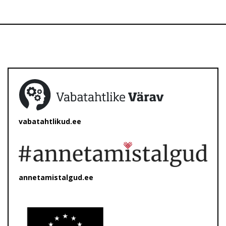
vabatahtlikud.ee
annetamistalgud.ee