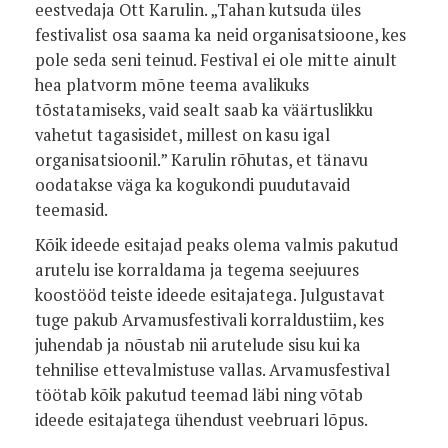
eestvedaja Ott Karulin. „Tahan kutsuda üles
festivalist osa saama ka neid organisatsioone, kes
pole seda seni teinud. Festival ei ole mitte ainult
hea platvorm mõne teema avalikuks
tõstatamiseks, vaid sealt saab ka väärtuslikku
vahetut tagasisidet, millest on kasu igal
organisatsioonil.” Karulin rõhutas, et tänavu
oodatakse väga ka kogukondi puudutavaid
teemasid.
Kõik ideede esitajad peaks olema valmis pakutud
arutelu ise korraldama ja tegema seejuures
koostööd teiste ideede esitajatega. Julgustavat
tuge pakub Arvamusfestivali korraldustiim, kes
juhendab ja nõustab nii arutelude sisu kui ka
tehnilise ettevalmistuse vallas. Arvamusfestival
töötab kõik pakutud teemad läbi ning võtab
ideede esitajatega ühendust veebruari lõpus.