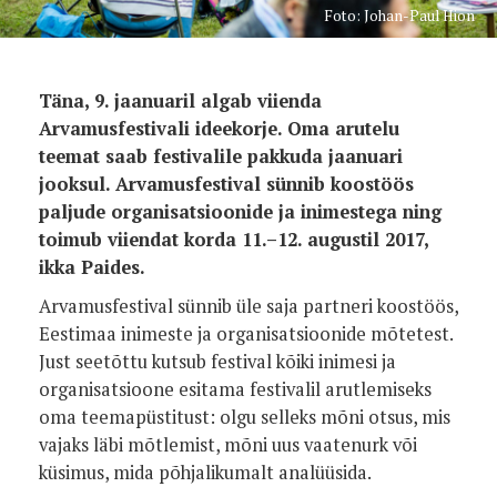
Foto: Johan-Paul Hion
Täna, 9. jaanuaril algab viienda
Arvamusfestivali ideekorje. Oma arutelu
teemat saab festivalile pakkuda jaanuari
jooksul. Arvamusfestival sünnib koostöös
paljude organisatsioonide ja inimestega ning
toimub viiendat korda 11.–12. augustil 2017,
ikka Paides.
Arvamusfestival sünnib üle saja partneri koostöös,
Eestimaa inimeste ja organisatsioonide mõtetest.
Just seetõttu kutsub festival kõiki inimesi ja
organisatsioone esitama festivalil arutlemiseks
oma teemapüstitust: olgu selleks mõni otsus, mis
vajaks läbi mõtlemist, mõni uus vaatenurk või
küsimus, mida põhjalikumalt analüüsida.