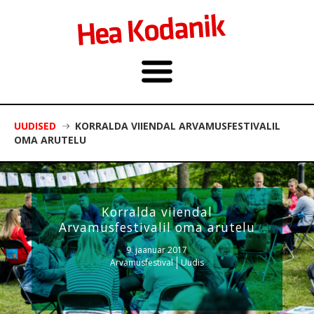
UUDISED
KORRALDA VIIENDAL ARVAMUSFESTIVALIL
OMA ARUTELU
Korralda viiendal
Arvamusfestivalil oma arutelu
9. jaanuar 2017
Arvamusfestival
Uudis