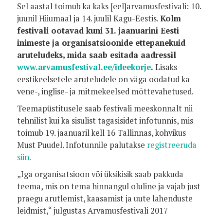
Sel aastal toimub ka kaks [eel]arvamusfestivali: 10.
juunil Hiiumaal ja 14. juulil Kagu-Eestis.
Kolm
festivali ootavad kuni 31. jaanuarini Eesti
inimeste ja organisatsioonide ettepanekuid
aruteludeks, mida saab esitada aadressil
www.arvamusfestival.ee/ideekorje
.
Lisaks
eestikeelsetele aruteludele on väga oodatud ka
vene-, inglise- ja mitmekeelsed mõttevahetused.
Teemapüstitusele saab festivali meeskonnalt nii
tehnilist kui ka sisulist tagasisidet infotunnis, mis
toimub 19. jaanuaril kell 16 Tallinnas, kohvikus
Must Puudel. Infotunnile palutakse
registreeruda
siin.
„Iga organisatsioon või üksikisik saab pakkuda
teema, mis on tema hinnangul oluline ja vajab just
praegu arutlemist, kaasamist ja uute lahenduste
leidmist,“ julgustas Arvamusfestivali 2017