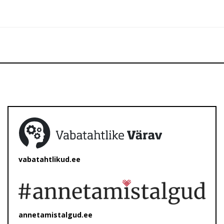
vabatahtlikud.ee
annetamistalgud.ee