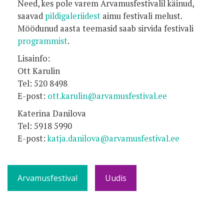
Need, kes pole varem Arvamusfestivalil käinud,
saavad
pildigaleriidest
aimu festivali melust.
Möödunud aasta teemasid saab sirvida festivali
programmist
.
Lisainfo:
Ott Karulin
Tel: 520 8498
E-post:
ott.karulin@arvamusfestival.ee
Katerina Danilova
Tel: 5918 5990
E-post:
katja.danilova@arvamusfestival.ee
Arvamusfestival
Uudis