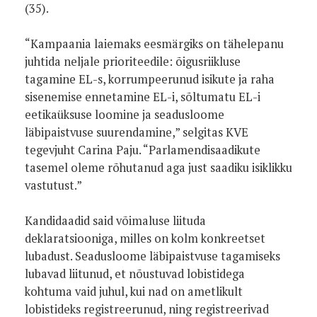
(35).
“Kampaania laiemaks eesmärgiks on tähelepanu
juhtida neljale prioriteedile: õigusriikluse
tagamine EL-s, korrumpeerunud isikute ja raha
sisenemise ennetamine EL-i, sõltumatu EL-i
eetikaüksuse loomine ja seadusloome
läbipaistvuse suurendamine,” selgitas KVE
tegevjuht Carina Paju. “Parlamendisaadikute
tasemel oleme rõhutanud aga just saadiku isiklikku
vastutust.”
Kandidaadid said võimaluse liituda
deklaratsiooniga, milles on kolm konkreetset
lubadust. Seadusloome läbipaistvuse tagamiseks
lubavad liitunud, et nõustuvad lobistidega
kohtuma vaid juhul, kui nad on ametlikult
lobistideks registreerunud, ning registreerivad