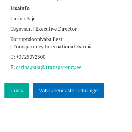
Lisainfo
Carina Paju
Tegevjuht | Executive Director
Korruptsioonivaba Eesti
| Transparency International Estonia
T: +3725072500
E:
carina.paju@transparency.ee
Uudis
Vabaühenduste Liidu Liige