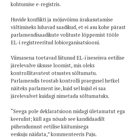
kohtumise e-registris.
Huvide konflikti ja mõjuvõimu ärakasutamise
vältimiseks lubavad saadikud, et ei asu kohe pärast
parlamendisaadikute volituste lõppemist tööle
EL-i registreeritud lobiorganisatsiooni.
Viimasena toetavad liitunud EL-i iseseisva eetilise
järelevalve üksuse loomist, mis oleks
kontrollitavatest otsustes sõltumatu.
Parlamendis teostab kontrolli praegusel hetkel
näiteks parlament ise, kuid sel kujul ei saa
järelevalvet kuidagi nimetada sõltumatuks.
“Seega pole deklaratsioon midagi ületamatut ega
keerulist; küll aga nõuab see kandidaadilt
pühendumust eetilise käitumisega
eeskuju näidata,” kommenteeris Paju.