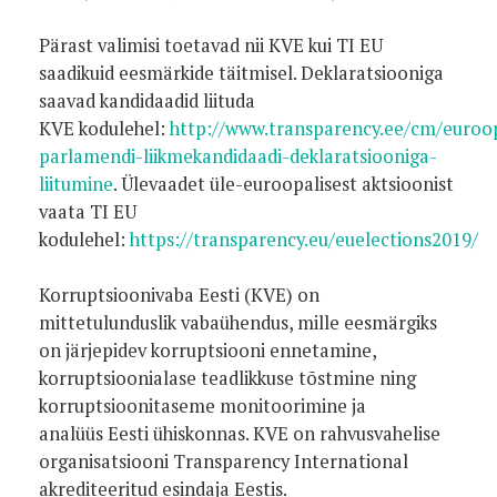
Pärast valimisi toetavad nii KVE kui TI EU
saadikuid eesmärkide täitmisel. Deklaratsiooniga
saavad kandidaadid liituda
KVE kodulehel:
http://www.transparency.ee/cm/euroo
parlamendi-liikmekandidaadi-deklaratsiooniga-
liitumine
. Ülevaadet üle-euroopalisest aktsioonist
vaata TI EU
kodulehel:
https://transparency.eu/euelections2019/
Korruptsioonivaba Eesti (KVE) on
mittetulunduslik vabaühendus, mille eesmärgiks
on järjepidev korruptsiooni ennetamine,
korruptsioonialase teadlikkuse tõstmine ning
korruptsioonitaseme monitoorimine ja
analüüs Eesti ühiskonnas. KVE on rahvusvahelise
organisatsiooni Transparency International
akrediteeritud esindaja Eestis.