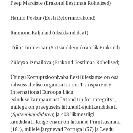
Peep Mardiste (Erakond Eestimaa Rohelised)
Hanno Pevkur (Eesti Reformierakond)
Raimond Kaljulaid (üksikkandidaat)
Triin Toomesaar (Sotsiaaldemokraatlik Erakond)
Züleyxa Izmailova (Erakond Eestimaa Rohelised)
Ühingu Korruptsioonivaba Eesti üleskutse on osa
rahvusvahelise organisatsiooni Transparency
International Euroopa Liidu
esinduse kampaaniast “Stand Up for Integrity”,
millega on praeguseks liitunud14 juhtkandidaati
(
Spitzenkandidaten
) ja 408 liikmesriigi
kandidaati. Kõige enam on liitunuid Prantsusmaal
(181), millele järgnevad Portugal (37) ja Leedu