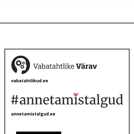
vabatahtlikud.ee
annetamistalgud.ee