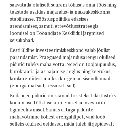
saavutada oluliselt suurem tõhusus oma töös ning
taastada usaldus majandus- ja maksukeskkonna
stabiilsusse. Tööstuspoliitika edasises
arendamises, samuti ettevõtlusstrateegia
loomisel on Tööandjate Keskliidul järgmised
seisukohad.
Eesti üldine investeerimiskeskkond vajab jõulist
parandamist. Praegused majandusarengu olulised
pidurid tuleks maha võtta. Need on tööjõupuudus,
bürokraatia ja asjaajamise aeglus ning keerukus,
konkurentidest märksa kõrgemad sisendhinnad
(energiamaksud, ressursitasud).
Kõik need pidurid on saanud tõsisteks takistusteks
kodumaise tööstuse arenemisel ja investorite
ligimeelitamisel. Samas ei taga pidurite
mahavõtmine kohest arenguhüpet, vaid loob
selleks olulised eeldused, mida tuleb järjepidevalt