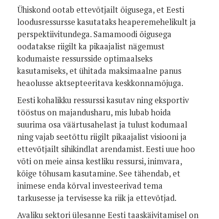
Ühiskond ootab ettevõtjailt õigusega, et Eesti
loodusressursse kasutataks heaperemehelikult ja
perspektiivitundega. Samamoodi õigusega
oodatakse riigilt ka pikaajalist nägemust
kodumaiste ressursside optimaalseks
kasutamiseks, et ühitada maksimaalne panus
heaolusse aktsepteeritava keskkonnamõjuga.
Eesti kohalikku ressurssi kasutav ning eksportiv
tööstus on majandusharu, mis lubab hoida
suurima osa väärtusahelast ja tulust kodumaal
ning vajab seetõttu riigilt pikaajalist visiooni ja
ettevõtjailt sihikindlat arendamist. Eesti uue hoo
võti on meie ainsa kestliku ressursi, inimvara,
kõige tõhusam kasutamine. See tähendab, et
inimese enda kõrval investeerivad tema
tarkusesse ja tervisesse ka riik ja ettevõtjad.
Avaliku sektori ülesanne Eesti taaskäivitamisel on