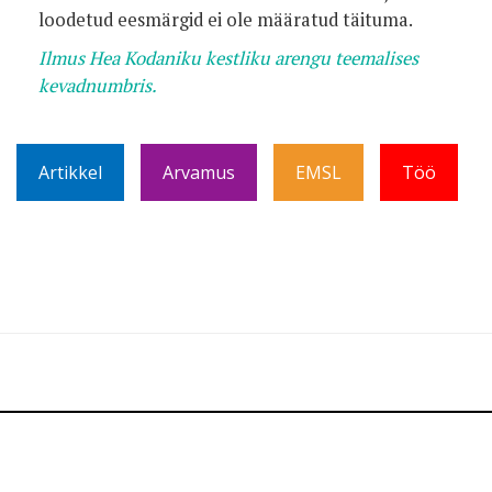
loodetud eesmärgid ei ole määratud täituma.
Ilmus Hea Kodaniku kestliku arengu teemalises
kevadnumbris.
Artikkel
Arvamus
EMSL
Töö