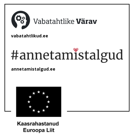
vabatahtlikud.ee
annetamistalgud.ee