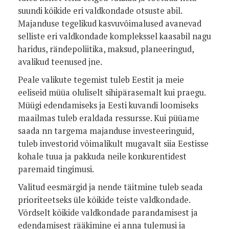
suundi kõikide eri valdkondade otsuste abil.
Majanduse tegelikud kasvuvõimalused avanevad
selliste eri valdkondade komplekssel kaasabil nagu
haridus, rändepoliitika, maksud, planeeringud,
avalikud teenused jne.
Peale valikute tegemist tuleb Eestit ja meie
eeliseid müüa oluliselt sihipärasemalt kui praegu.
Müügi edendamiseks ja Eesti kuvandi loomiseks
maailmas tuleb eraldada ressursse. Kui püüame
saada nn targema majanduse investeeringuid,
tuleb investorid võimalikult mugavalt siia Eestisse
kohale tuua ja pakkuda neile konkurentidest
paremaid tingimusi.
Valitud eesmärgid ja nende täitmine tuleb seada
prioriteetseks üle kõikide teiste valdkondade.
Võrdselt kõikide valdkondade parandamisest ja
edendamisest rääkimine ei anna tulemusi ja