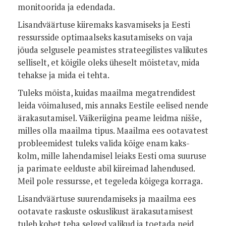
monitoorida ja edendada.
Lisandväärtuse kiiremaks kasvamiseks ja Eesti
ressursside optimaalseks kasutamiseks on vaja
jõuda selgusele peamistes strateegilistes valikutes
selliselt, et kõigile oleks üheselt mõistetav, mida
tehakse ja mida ei tehta.
Tuleks mõista, kuidas maailma megatrendidest
leida võimalused, mis annaks Eestile eelised nende
ärakasutamisel. Väikeriigina peame leidma nišše,
milles olla maailma tipus. Maailma ees ootavatest
probleemidest tuleks valida kõige enam kaks-
kolm, mille lahendamisel leiaks Eesti oma suuruse
ja parimate eelduste abil kiireimad lahendused.
Meil pole ressursse, et tegeleda kõigega korraga.
Lisandväärtuse suurendamiseks ja maailma ees
ootavate raskuste oskuslikust ärakasutamisest
tuleb kohet teha selged valikud ja toetada neid