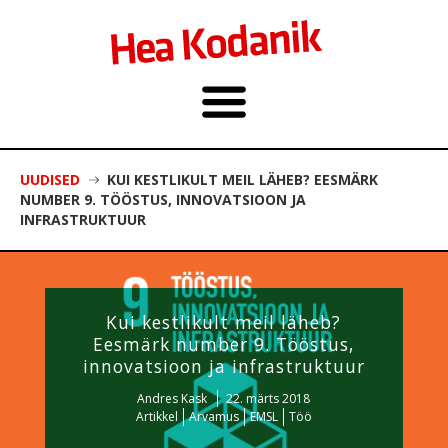
UUDISED
KUI KESTLIKULT MEIL LÄHEB? EESMÄRK
NUMBER 9. TÖÖSTUS, INNOVATSIOON JA
INFRASTRUKTUUR
Kui kestlikult meil läheb?
Eesmärk number 9. Tööstus,
innovatsioon ja infrastruktuur
Andres Kask
22. märts 2018
Artikkel
Arvamus
EMSL
Töö