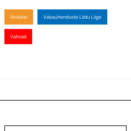
Artikkel
Vabaühenduste Liidu Liige
Vahvad