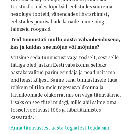
tööstusfarmides lõpeksid, eelistades suurema
heaoluga tooteid, vähendades lihatarbimist,
eelistades puurivabade kanade mune ning
taimseid roogasid.
Teid tunnustati mullu aasta vabaühendusena,
kas ja kuidas see mõjus või mõjutas?
Võtsime seda tunnustust väga tõsiselt, sest selle
tiitliga oled justkui Eesti vabakonna selleks
aastaks valitud parim esindaja ja pead näitama
end heast küljest. Saime tänu tunnustusele tuua
rohkem pilti ka meie tegevusvaldkonna ja
farmiloomade olukorra, mis on väga tänuväärne.
Lisaks on see tiitel midagi, mille abil saime oma
tõsiseltvõetavust töös ja läbirääkimistes
kasvatada.
Anna tänavustest aasta tegijatest teada siin!