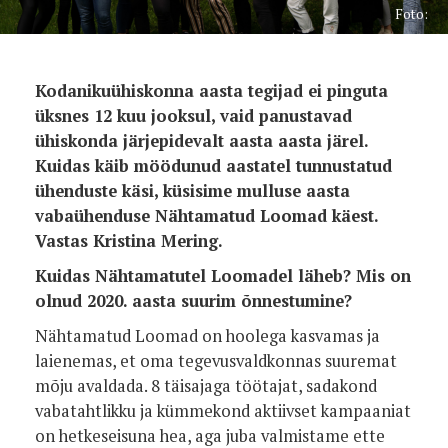
Foto:
Kodanikuühiskonna aasta tegijad ei pinguta
üksnes 12 kuu jooksul, vaid panustavad
ühiskonda järjepidevalt aasta aasta järel.
Kuidas käib möödunud aastatel tunnustatud
ühenduste käsi, küsisime mulluse aasta
vabaühenduse Nähtamatud Loomad käest.
Vastas Kristina Mering.
Kuidas Nähtamatutel Loomadel läheb? Mis on
olnud 2020. aasta suurim õnnestumine?
Nähtamatud Loomad on hoolega kasvamas ja
laienemas, et oma tegevusvaldkonnas suuremat
mõju avaldada. 8 täisajaga töötajat, sadakond
vabatahtlikku ja kümmekond aktiivset kampaaniat
on hetkeseisuna hea, aga juba valmistame ette