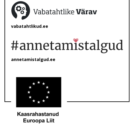
vabatahtlikud.ee
annetamistalgud.ee