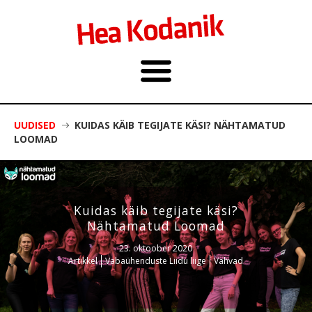
UUDISED
KUIDAS KÄIB TEGIJATE KÄSI? NÄHTAMATUD
LOOMAD
Kuidas käib tegijate käsi?
Nähtamatud Loomad
23. oktoober 2020
Artikkel
Vabaühenduste Liidu liige
Vahvad