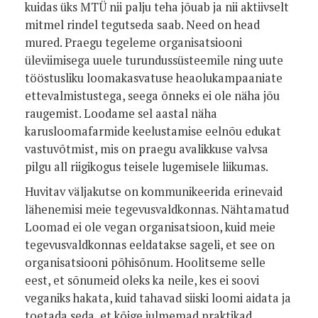
kuidas üks MTÜ nii palju teha jõuab ja nii aktiivselt
mitmel rindel tegutseda saab. Need on head
mured. Praegu tegeleme organisatsiooni
üleviimisega uuele turundussüsteemile ning uute
tööstusliku loomakasvatuse heaolukampaaniate
ettevalmistustega, seega õnneks ei ole näha jõu
raugemist. Loodame sel aastal näha
karusloomafarmide keelustamise eelnõu edukat
vastuvõtmist, mis on praegu avalikkuse valvsa
pilgu all riigikogus teisele lugemisele liikumas.
Huvitav väljakutse on kommunikeerida erinevaid
lähenemisi meie tegevusvaldkonnas. Nähtamatud
Loomad ei ole vegan organisatsioon, kuid meie
tegevusvaldkonnas eeldatakse sageli, et see on
organisatsiooni põhisõnum. Hoolitseme selle
eest, et sõnumeid oleks ka neile, kes ei soovi
veganiks hakata, kuid tahavad siiski loomi aidata ja
toetada seda, et kõige julmemad praktikad