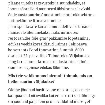
plaane uuteks tegevusteks ja suundadeks, et
loomasõbralikud muutused ühiskonnas leviksid.
Selle aasta suurim õnnestumine on toidusektoris
mitmekümne firma veenmine
puurispeetavate kanade munadelt vabakanade
munadele üleminekuks, lisaks mitmetes
restoranides foie gras’ pakkumise lõpetamine,
edukas veebis korraldatud Taimse Teisipäeva
konverents Food Innovation Summit, 6000
osalejat 22-päevalises Taimetoidu Väljakutses
ning karusloomafarmide keelustamise eelnõu
esimese lugemise edukas läbimine.
Mis teie valdkonnas laiemalt toimub, mis on
hetke suurim väljakutse?
Oleme jõudnud huvitavasse olukorda, kus meie
kampaaniad nii avaliku kui erasektori sihtrühmaga
on jõudnud paljudeni ja on avaldatud muret, et