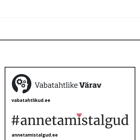
vabatahtlikud.ee
annetamistalgud.ee