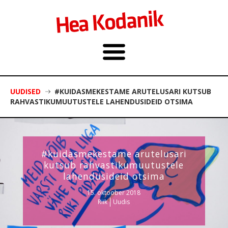
UUDISED
#KUIDASMEKESTAME ARUTELUSARI KUTSUB
RAHVASTIKUMUUTUSTELE LAHENDUSIDEID OTSIMA
#kuidasmekestame arutelusari
kutsub rahvastikumuutustele
lahendusideid otsima
15. oktoober 2018
Riik
Uudis