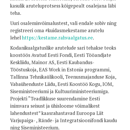
kasulik aruteluprotsess kõigepealt osalejana läbi
teha.
Uuri osalemisvõimalustest, vali endale sobiv ning
registreeri oma #kuidasmekestame arutelu
lehel
https://
kestame
.rahvaalgatus.ee
.
Kodanikualgatuslike arutelude sari tehakse teoks
koostöös Avatud Eesti Fondi, Eesti Tööandjate
Keskliidu, Mainor AS, Eesti Kaubandus-
Tööstuskoja, EAS Work in Estonia programmi,
Tallinna Tehnikaülikooli, Teenusmajanduse Koja,
Vabaühenduste Liidu, Eesti Koostöö Kogu, IOM,
Siseministeeriumi ja Kultuuriministeeriumiga.
Projekti “Teadlikkuse suurendamine Eesti
inimvara seisust ja ühisloome võimalikest
lahendustest” kaasrahastavad Euroopa Liit
Varjupaiga- , Rände- ja Integratsioonifondi kaudu
ning Siseministeerium.