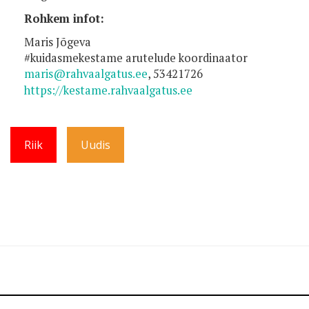
Rohkem infot:
Maris Jõgeva
#kuidasmekestame arutelude koordinaator
maris@rahvaalgatus.ee
, 53421726
https://
kestame
.rahvaalgatus.ee
Riik
Uudis