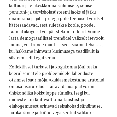
kultuuri ja elukeskkonna säilimisele; senise
pensioni- ja tervishoiusüsteemi jaoks ei jätku
enam raha ja juba praegu pole teenused võrdselt
kättesaadavad, sest suletakse koole, poode,
raamatukogusid või päästekomandosid. Võime
lasta demograafilistel trendidel vaikselt isevoolu
minna, või trende muuta – seda saame teha siis,
kui hakkame inimvara küsimusega teadlikult ja
süsteemselt tegutsema.
Kollektiivsel tarkusel ja kogukonna jõul on ka
keerulisematele probleemidele lahenduste
otsimisel suur mõju. #kuidasmekestame arutelud
on osalusarutelud ja aitavad luua platvormi
ühiskondliku kokkuleppe sünniks. Isegi kui
inimestel on lähtuvalt oma taustast ja
elukogemusest erinevad seisukohad sündimuse,
nutika rände ja tööhõivega seotud valikutes,