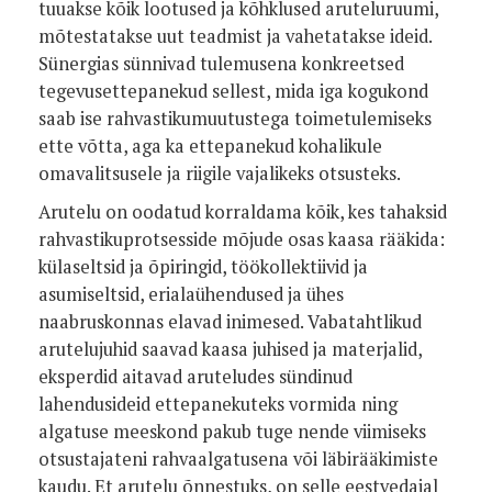
tuuakse kõik lootused ja kõhklused aruteluruumi,
mõtestatakse uut teadmist ja vahetatakse ideid.
Sünergias sünnivad tulemusena konkreetsed
tegevusettepanekud sellest, mida iga kogukond
saab ise rahvastikumuutustega toimetulemiseks
ette võtta, aga ka ettepanekud kohalikule
omavalitsusele ja riigile vajalikeks otsusteks.
Arutelu on oodatud korraldama kõik,
kes
tahaksid
rahvastikuprotsesside mõjude osas kaasa rääkida:
külaseltsid ja õpiringid, töökollektiivid ja
asumiseltsid, erialaühendused ja ühes
naabruskonnas elavad inimesed. Vabatahtlikud
arutelujuhid saavad kaasa juhised ja materjalid,
eksperdid aitavad aruteludes sündinud
lahendusideid ettepanekuteks vormida ning
algatuse meeskond pakub tuge nende viimiseks
otsustajateni rahvaalgatusena või läbirääkimiste
kaudu. Et arutelu õnnestuks, on selle eestvedajal