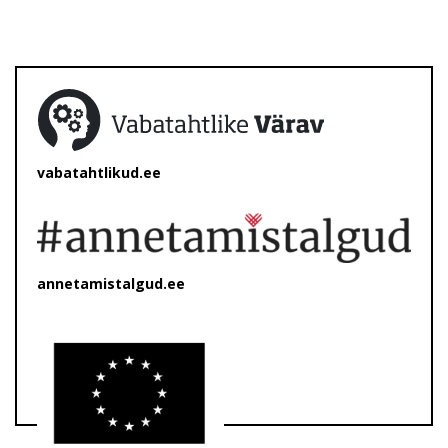
vabatahtlikud.ee
annetamistalgud.ee