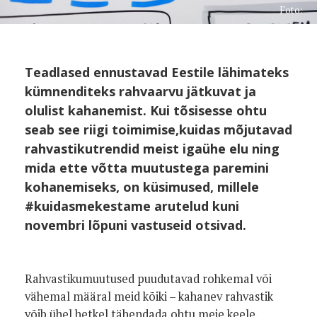
Foto:
Teadlased ennustavad Eestile lähimateks
kümnenditeks rahvaarvu jätkuvat ja
olulist kahanemist. Kui tõsisesse ohtu
seab see riigi toimimise,
kuidas
mõjutavad
rahvastikutrendid meist igaühe elu ning
mida ette võtta muutustega paremini
kohanemiseks, on küsimused, millele
#kuidasmekestame arutelud kuni
novembri lõpuni vastuseid otsivad.
Rahvastikumuutused puudutavad rohkemal või
vähemal määral meid kõiki – kahanev rahvastik
võib ühel hetkel tähendada ohtu meie keele,