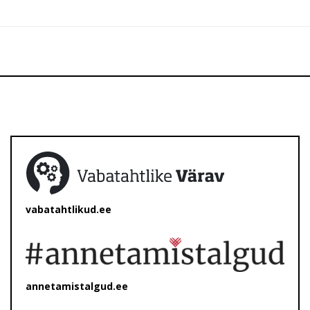
vabatahtlikud.ee
annetamistalgud.ee