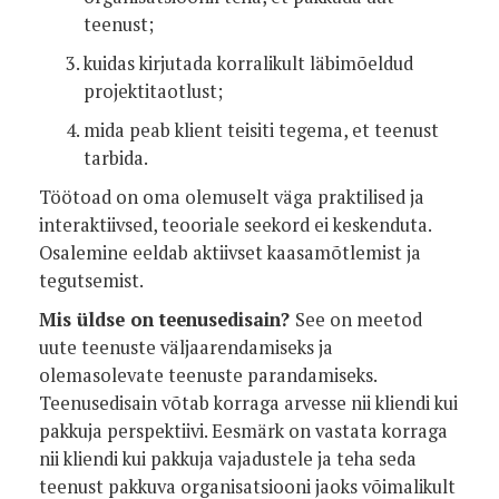
teenust;
kuidas kirjutada korralikult läbimõeldud
projektitaotlust;
mida peab klient teisiti tegema, et teenust
tarbida.
Töötoad on oma olemuselt väga praktilised ja
interaktiivsed, teooriale seekord ei keskenduta.
Osalemine eeldab aktiivset kaasamõtlemist ja
tegutsemist.
Mis üldse on teenusedisain?
See on meetod
uute teenuste väljaarendamiseks ja
olemasolevate teenuste parandamiseks.
Teenusedisain võtab korraga arvesse nii kliendi kui
pakkuja perspektiivi. Eesmärk on vastata korraga
nii kliendi kui pakkuja vajadustele ja teha seda
teenust pakkuva organisatsiooni jaoks võimalikult