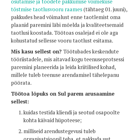
osutamise ja toodete pakkumise võimekuse
tõstmise taotlusvooru raames
(tähtaeg 01. juuni),
pakkudes head võimalust enne taotlemist oma
plaanid paremini läbi mõelda ja kvaliteetsemaid
taotlusi koostada. Töötoas osalejad ei ole aga
kohustatud sellesse vooru taotlust esitama.
Mis kasu sellest on?
Töötubades keskendute
tööriistadele, mis aitavad kogu teenuseprotsessi
paremini planeerida ja leida kriitilised kohad,
millele tuleb teenuse arendamisel tähelepanu
pöörata.
Töötoa lõpuks on Sul parem arusaamine
sellest:
kuidas testida kliendi ja seotud osapoolte
kohta käivaid hüpoteese;
milliseid arendustegevusi tuleb
organisatsioonil teha, et pakkuda uut