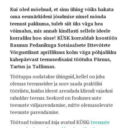
Kui oled mõelnud, et sinu ühing võiks hakata
oma eesmärkideni jõudmise nimel mõnda
teenust pakkuma, tuleb siit üks väga hea
võimalus, mis annab kindlasti sellele ideele
korraliku hoo sisse! KÜSK korraldab koostöös
Rasmus Pedanikuga Sotsiaalsete Ettevõtete
Võrgustikust aprillikuus kolm väga põhjalikku
kahepäevast teenusedisaini töötuba Pärnus,
Tartus ja Tallinnas.
Töötuppa oodatakse ühinguid, kellel on juba
olemas teenuseidee ja soov saada praktilisi
tööriistu, kuidas ideest arendada kliendi vajadusi
rahuldav teenus. Seekord on fookuses uute
teenuste väljaarendamise, mitte olemasolevate
teenuste parendamise.
Töötoad toimuvad äsja avatud KÜSKi
teenuste