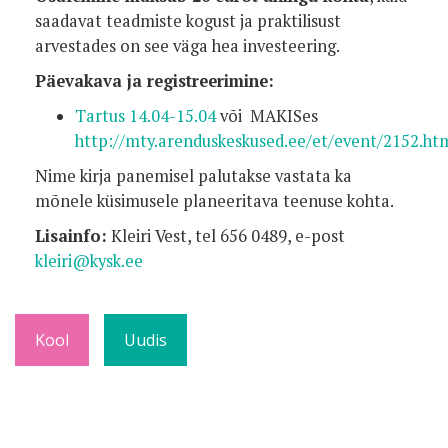
saadavat teadmiste kogust ja praktilisust
arvestades on see väga hea investeering.
Päevakava ja registreerimine:
Tartus 14.04-15.04
või MAKISes
http://mty.arenduskeskused.ee/et/event/2152.ht
Nime kirja panemisel palutakse vastata ka
mõnele küsimusele planeeritava teenuse kohta.
Lisainfo:
Kleiri Vest, tel 656 0489, e-post
kleiri@kysk.ee
Kool
Uudis