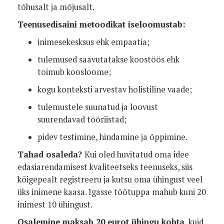
tõhusalt ja mõjusalt.
Teenusedisaini metoodikat iseloomustab:
inimesekesksus ehk empaatia;
tulemused saavutatakse koostöös ehk
toimub koosloome;
kogu konteksti arvestav holistiline vaade;
tulemustele suunatud ja loovust
suurendavad tööriistad;
pidev testimine, hindamine ja õppimine.
Tahad osaleda?
Kui oled huvitatud oma idee
edasiarendamisest kvaliteetseks teenuseks, siis
kõigepealt registreeru ja kutsu oma ühingust veel
üks inimene kaasa. Igasse töötuppa mahub kuni 20
inimest 10 ühingust.
Osalemine maksab 20 eurot ühingu kohta
, kuid