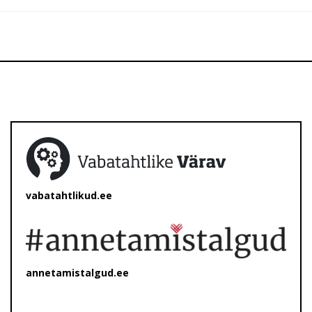
vabatahtlikud.ee
annetamistalgud.ee