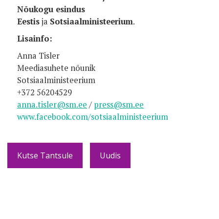
Nõukogu esindus
Eestis
ja
Sotsiaalministeerium
.
Lisainfo:
Anna Tisler
Meediasuhete nõunik
Sotsiaalministeerium
+372 56204529
anna.tisler@sm.ee
/
press@sm.ee
www.facebook.com/sotsiaalministeerium
Kutse Tantsule
Uudis