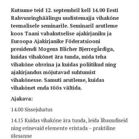
Kutsume teid 12. septembril kell 14.00 Eesti
Rahvusringhäälingu uudistemajja vihakõne
teemalisele seminarile. Seminaril arutleme
koos Taani vabakutselise ajakirjaniku ja
Euroopa Ajakirjanike Föderatsiooni
presidendi Mogens Blicher Bjerregårdiga,
kuidas vihakõnet ära tunda, mida teha
vihakõne ohvrina ja kuidas poliitikud ning
ajakirjandus mõjutavad suhtumist
vihakõnesse. Samuti arutleme, kuidas
vihakõnet enda töös vältida.
Ajakava:
14.00 Sissejuhatus
14.15 Kuidas vihakõne ära tunda, leida libauudiseid
ning erinevaid elemente eristada – praktiline
ülesanne