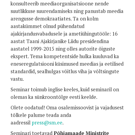
konsulteerib meediaorganisatsioone nende
suutlikkuse suurendamiseks ning panustab meedia
arengusse demokraatiates. Ta on kolm
aastakümmet olnud pühendatud
ajakirjandusvabadusele ja ametiühingutööle: 16
aastat Taani Ajakirjanike Liidu presidendina
aastatel 1999-2015 ning olles autorite õiguste
ekspert. Tema kompetentside hulka kuuluvad ka
eneseregulatsiooni küsimused meedias ja eetilised
standardid, sealhulgas võitlus viha ja võltsingute
vastu.
Seminar toimub inglise keeles, kuid seminaril on
olemas ka sünkroontõlge eesti keelde.
Olete oodatud! Oma osalemissoovist ja vajadusest
tõlkele palume teada anda
aadressil
press@sm.ee
.
Seminari toetavad
Põhjamaade Ministrite