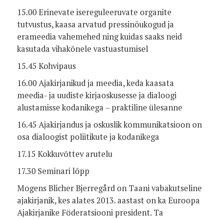
15.00 Erinevate isereguleeruvate organite
tutvustus, kaasa arvatud pressinõukogud ja
erameedia vahemehed ning kuidas saaks neid
kasutada vihakõnele vastuastumisel
15.45 Kohvipaus
16.00 Ajakirjanikud ja meedia, keda kaasata
meedia- ja uudiste kirjaoskusesse ja dialoogi
alustamisse kodanikega – praktiline ülesanne
16.45 Ajakirjandus ja oskuslik kommunikatsioon on
osa dialoogist poliitikute ja kodanikega
17.15 Kokkuvõttev arutelu
17.30 Seminari lõpp
Mogens Blicher Bjerregård on Taani vabakutseline
ajakirjanik, kes alates 2013. aastast on ka Euroopa
Ajakirjanike Föderatsiooni president. Ta