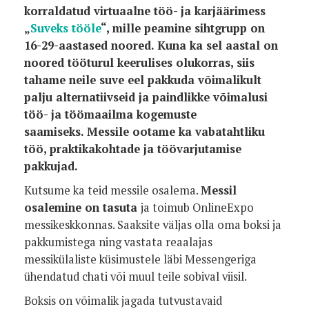
korraldatud virtuaalne töö- ja karjäärimess
„
Suveks tööle
“, mille peamine sihtgrupp on
16-29-aastased noored. Kuna ka sel aastal on
noored tööturul keerulises olukorras, siis
tahame neile suve eel pakkuda võimalikult
palju alternatiivseid ja paindlikke võimalusi
töö- ja töömaailma kogemuste
saamiseks. Messile ootame ka vabatahtliku
töö, praktikakohtade ja töövarjutamise
pakkujad.
Kutsume ka teid messile osalema.
Messil
osalemine on tasuta
ja toimub OnlineExpo
messikeskkonnas. Saaksite väljas olla oma boksi ja
pakkumistega ning vastata reaalajas
messikülaliste küsimustele läbi Messengeriga
ühendatud chati või muul teile sobival viisil.
Boksis on võimalik jagada tutvustavaid