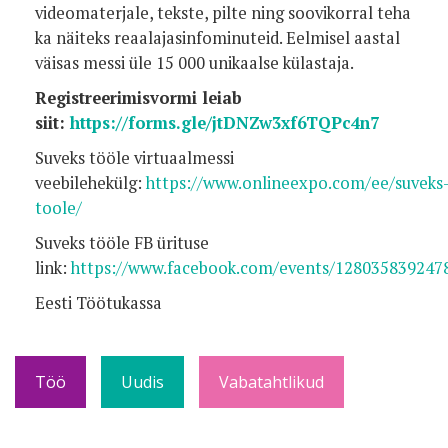
videomaterjale, tekste, pilte ning soovikorral teha
ka näiteks reaalajasinfominuteid. Eelmisel aastal
väisas messi üle 15 000 unikaalse külastaja.
Registreerimisvormi leiab
siit:
https://forms.gle/jtDNZw3xf6TQPc4n7
Suveks tööle virtuaalmessi
veebilehekülg:
https://www.onlineexpo.com/ee/suveks
toole/
Suveks tööle FB ürituse
link:
https://www.facebook.com/events/128035839247
Eesti Töötukassa
Töö
Uudis
Vabatahtlikud